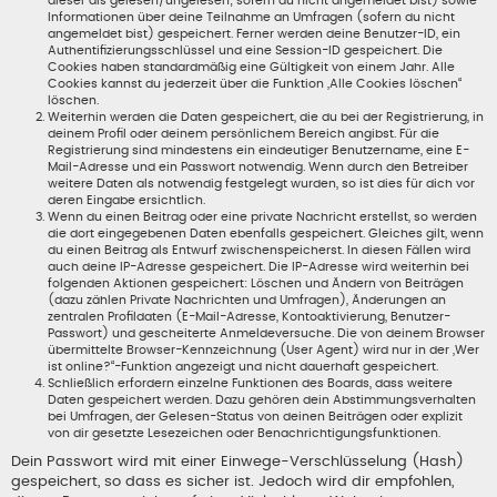
dieser als gelesen/ungelesen; sofern du nicht angemeldet bist) sowie
Informationen über deine Teilnahme an Umfragen (sofern du nicht
angemeldet bist) gespeichert. Ferner werden deine Benutzer-ID, ein
Authentifizierungsschlüssel und eine Session-ID gespeichert. Die
Cookies haben standardmäßig eine Gültigkeit von einem Jahr. Alle
Cookies kannst du jederzeit über die Funktion „Alle Cookies löschen“
löschen.
Weiterhin werden die Daten gespeichert, die du bei der Registrierung, in
deinem Profil oder deinem persönlichem Bereich angibst. Für die
Registrierung sind mindestens ein eindeutiger Benutzername, eine E-
Mail-Adresse und ein Passwort notwendig. Wenn durch den Betreiber
weitere Daten als notwendig festgelegt wurden, so ist dies für dich vor
deren Eingabe ersichtlich.
Wenn du einen Beitrag oder eine private Nachricht erstellst, so werden
die dort eingegebenen Daten ebenfalls gespeichert. Gleiches gilt, wenn
du einen Beitrag als Entwurf zwischenspeicherst. In diesen Fällen wird
auch deine IP-Adresse gespeichert. Die IP-Adresse wird weiterhin bei
folgenden Aktionen gespeichert: Löschen und Ändern von Beiträgen
(dazu zählen Private Nachrichten und Umfragen), Änderungen an
zentralen Profildaten (E-Mail-Adresse, Kontoaktivierung, Benutzer-
Passwort) und gescheiterte Anmeldeversuche. Die von deinem Browser
übermittelte Browser-Kennzeichnung (User Agent) wird nur in der „Wer
ist online?“-Funktion angezeigt und nicht dauerhaft gespeichert.
Schließlich erfordern einzelne Funktionen des Boards, dass weitere
Daten gespeichert werden. Dazu gehören dein Abstimmungsverhalten
bei Umfragen, der Gelesen-Status von deinen Beiträgen oder explizit
von dir gesetzte Lesezeichen oder Benachrichtigungsfunktionen.
Dein Passwort wird mit einer Einwege-Verschlüsselung (Hash)
gespeichert, so dass es sicher ist. Jedoch wird dir empfohlen,