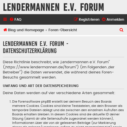
Lendermannen e.V. Forum
FAQ
Registrieren
Anmelden
S
Blog und Homepage
Foren-Übersicht
u
Lendermannen e.V. Forum -
c
Datenschutzerklärung
h
e
Diese Richtlinie beschreibt, wie „Lendermannen e.V. Forum“
(„https://www.lendermannen.de/forum“) (im Folgenden „der
Betreiber“) die Daten verwendet, die während deines Foren-
Besuchs gesammelt werden.
UMFANG UND ART DER DATENSPEICHERUNG
Deine Daten werden auf vier verschiedene Arten gesammelt:
Die Forensoftware phpBB erstellt bei deinem Besuch des Boards
mehrere Cookies. Cookies sind kleine Textdateien, die dein Browser als
temporäre Dateien ablegt und die zwischen den einzelnen Aufrufen des
Boards erhalten bleiben. In diesen Cookies sind die aktuelle ID deiner
Sitzung (damit dir alle Seitenaufrufe zugeordnet werden können),
Informationen über die von dir gelesenen Beiträge (zur Markierung