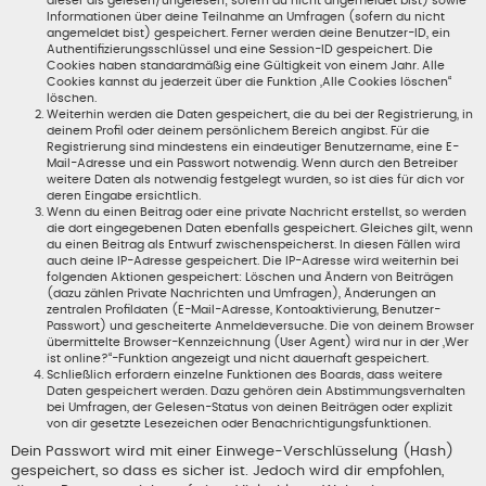
dieser als gelesen/ungelesen; sofern du nicht angemeldet bist) sowie
Informationen über deine Teilnahme an Umfragen (sofern du nicht
angemeldet bist) gespeichert. Ferner werden deine Benutzer-ID, ein
Authentifizierungsschlüssel und eine Session-ID gespeichert. Die
Cookies haben standardmäßig eine Gültigkeit von einem Jahr. Alle
Cookies kannst du jederzeit über die Funktion „Alle Cookies löschen“
löschen.
Weiterhin werden die Daten gespeichert, die du bei der Registrierung, in
deinem Profil oder deinem persönlichem Bereich angibst. Für die
Registrierung sind mindestens ein eindeutiger Benutzername, eine E-
Mail-Adresse und ein Passwort notwendig. Wenn durch den Betreiber
weitere Daten als notwendig festgelegt wurden, so ist dies für dich vor
deren Eingabe ersichtlich.
Wenn du einen Beitrag oder eine private Nachricht erstellst, so werden
die dort eingegebenen Daten ebenfalls gespeichert. Gleiches gilt, wenn
du einen Beitrag als Entwurf zwischenspeicherst. In diesen Fällen wird
auch deine IP-Adresse gespeichert. Die IP-Adresse wird weiterhin bei
folgenden Aktionen gespeichert: Löschen und Ändern von Beiträgen
(dazu zählen Private Nachrichten und Umfragen), Änderungen an
zentralen Profildaten (E-Mail-Adresse, Kontoaktivierung, Benutzer-
Passwort) und gescheiterte Anmeldeversuche. Die von deinem Browser
übermittelte Browser-Kennzeichnung (User Agent) wird nur in der „Wer
ist online?“-Funktion angezeigt und nicht dauerhaft gespeichert.
Schließlich erfordern einzelne Funktionen des Boards, dass weitere
Daten gespeichert werden. Dazu gehören dein Abstimmungsverhalten
bei Umfragen, der Gelesen-Status von deinen Beiträgen oder explizit
von dir gesetzte Lesezeichen oder Benachrichtigungsfunktionen.
Dein Passwort wird mit einer Einwege-Verschlüsselung (Hash)
gespeichert, so dass es sicher ist. Jedoch wird dir empfohlen,