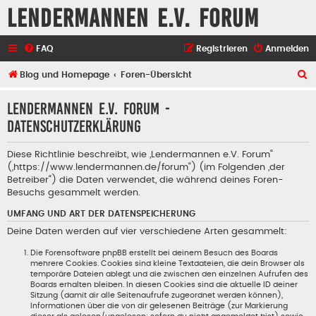
Lendermannen e.V. Forum
FAQ
Registrieren
Anmelden
S
Blog und Homepage
Foren-Übersicht
u
Lendermannen e.V. Forum -
c
Datenschutzerklärung
h
e
Diese Richtlinie beschreibt, wie „Lendermannen e.V. Forum“
(„https://www.lendermannen.de/forum“) (im Folgenden „der
Betreiber“) die Daten verwendet, die während deines Foren-
Besuchs gesammelt werden.
UMFANG UND ART DER DATENSPEICHERUNG
Deine Daten werden auf vier verschiedene Arten gesammelt:
Die Forensoftware phpBB erstellt bei deinem Besuch des Boards
mehrere Cookies. Cookies sind kleine Textdateien, die dein Browser als
temporäre Dateien ablegt und die zwischen den einzelnen Aufrufen des
Boards erhalten bleiben. In diesen Cookies sind die aktuelle ID deiner
Sitzung (damit dir alle Seitenaufrufe zugeordnet werden können),
Informationen über die von dir gelesenen Beiträge (zur Markierung