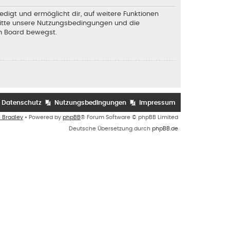
edigt und ermöglicht dir, auf weitere Funktionen
 bitte unsere Nutzungsbedingungen und die
em Board bewegst.
Datenschutz
Nutzungsbedingungen
Impressum
n Bradley
• Powered by
phpBB
® Forum Software © phpBB Limited
Deutsche Übersetzung durch
phpBB.de