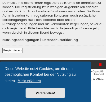
Du musst in diesem Forum registriert sein, um dich anmelden zu
können. Die Registrierung ist in wenigen Augenblicken erledigt
und ermöglicht dir, auf weitere Funktionen zuzugreifen. Die Board-
Administration kann registrierten Benutzern auch zusätzliche
Berechtigungen zuweisen. Beachte bitte unsere
Nutzungsbedingungen und die verwandten Regelungen, bevor du
dich registrierst. Bitte beachte auch die jeweiligen Forenregeln,
wenn du dich in diesem Board bewegst.
Nutzungsbedingungen
|
Datenschutzerklärung
Registrieren
Blog und Homepage
Foren-Übersicht
Diese Website nutzt Cookies, um dir den
Flat Style by
Ian Bradley
• Powered by
phpBB
® Forum Software © phpBB
bestmöglichen Komfort bei der Nutzung zu
Limited
Deutsche Übersetzung durch
phpBB.de
bieten.
Mehr erfahren
Verstanden!