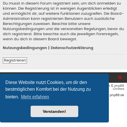
Du musst in diesem Forum registriert sein, um dich anmelden zu
können. Die Registrierung ist in wenigen Augenblicken erledigt
und ermöglicht dir, auf weitere Funktionen zuzugreifen. Die Board-
Administration kann registrierten Benutzern auch zusätzliche
Berechtigungen zuweisen. Beachte bitte unsere
Nutzungsbedingungen und die verwandten Regelungen, bevor du
dich registrierst. Bitte beachte auch die jeweiligen Forenregeln,
wenn du dich in diesem Board bewegst.
Nutzungsbedingungen
|
Datenschutzerklärung
Registrieren
Blog und Homepage
Foren-Übersicht
Diese Website nutzt Cookies, um dir den
Flat Style by
Ian Bradley
• Powered by
phpBB
® Forum Software © phpBB
bestmöglichen Komfort bei der Nutzung zu
Limited
Deutsche Übersetzung durch
phpBB.de
bieten.
Mehr erfahren
Verstanden!