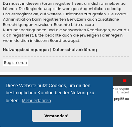
Du musst in diesem Forum registriert sein, um dich anmelden zu
können. Die Registrierung ist in wenigen Augenblicken erledigt
und ermöglicht dir, auf weitere Funktionen zuzugreifen. Die Board-
Administration kann registrierten Benutzern auch zusätzliche
Berechtigungen zuweisen. Beachte bitte unsere
Nutzungsbedingungen und die verwandten Regelungen, bevor du
dich registrierst. Bitte beachte auch die jeweiligen Forenregeln,
wenn du dich in diesem Board bewegst.
Nutzungsbedingungen
|
Datenschutzerklärung
Registrieren
Blog und Homepage
Foren-Übersicht
Diese Website nutzt Cookies, um dir den
Flat Style by
Ian Bradley
• Powered by
phpBB
® Forum Software © phpBB
bestmöglichen Komfort bei der Nutzung zu
Limited
Deutsche Übersetzung durch
phpBB.de
bieten.
Mehr erfahren
Verstanden!