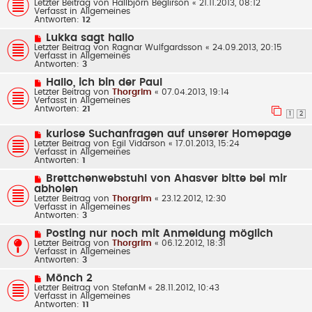
e
Letzter Beitrag von
Hallbjôrn Beglirson
«
21.11.2013, 08:12
i
u
Verfasst in
Allgemeines
t
e
Antworten:
12
r
r
a
B
N
Lukka sagt hallo
g
e
e
Letzter Beitrag von
Ragnar Wulfgardsson
«
24.09.2013, 20:15
i
u
Verfasst in
Allgemeines
t
e
Antworten:
3
r
r
a
B
N
Hallo, ich bin der Paul
g
e
e
Letzter Beitrag von
Thorgrim
«
07.04.2013, 19:14
i
u
Verfasst in
Allgemeines
t
e
Antworten:
21
r
r
1
2
a
B
g
e
N
kuriose Suchanfragen auf unserer Homepage
i
e
Letzter Beitrag von
Egil Vidarson
«
17.01.2013, 15:24
t
u
Verfasst in
Allgemeines
r
e
Antworten:
1
a
r
g
B
N
Brettchenwebstuhl von Ahasver bitte bei mir
e
e
abholen
i
u
Letzter Beitrag von
Thorgrim
«
23.12.2012, 12:30
t
e
Verfasst in
Allgemeines
r
r
Antworten:
3
a
B
g
e
N
Posting nur noch mit Anmeldung möglich
i
e
Letzter Beitrag von
Thorgrim
«
06.12.2012, 18:31
t
u
Verfasst in
Allgemeines
r
e
Antworten:
3
a
r
g
B
N
Mönch 2
e
e
Letzter Beitrag von
StefanM
«
28.11.2012, 10:43
i
u
Verfasst in
Allgemeines
t
e
Antworten:
11
r
r