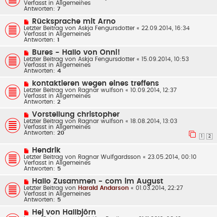
u
Verfasst in
Allgemeines
t
e
Antworten:
7
r
r
a
B
N
Rücksprache mit Arno
g
e
e
Letzter Beitrag von
Askja Fengursdotter
«
22.09.2014, 16:34
i
u
Verfasst in
Allgemeines
t
e
Antworten:
1
r
r
a
B
N
Bures - Hallo von Onni!
g
e
e
Letzter Beitrag von
Askja Fengursdotter
«
15.09.2014, 10:53
i
u
Verfasst in
Allgemeines
t
e
Antworten:
4
r
r
a
B
N
kontaktieren wegen eines treffens
g
e
e
Letzter Beitrag von
Ragnar wulfson
«
10.09.2014, 12:37
i
u
Verfasst in
Allgemeines
t
e
Antworten:
2
r
r
a
B
N
Vorstellung christopher
g
e
e
Letzter Beitrag von
Ragnar wulfson
«
18.08.2014, 13:03
i
u
Verfasst in
Allgemeines
t
e
Antworten:
20
r
r
1
2
a
B
g
e
N
Hendrik
i
e
Letzter Beitrag von
Ragnar Wulfgardsson
«
23.05.2014, 00:10
t
u
Verfasst in
Allgemeines
r
e
Antworten:
5
a
r
g
B
N
Hallo Zusammen - com im August
e
e
Letzter Beitrag von
Harald Andarson
«
01.03.2014, 22:27
i
u
Verfasst in
Allgemeines
t
e
Antworten:
5
r
r
a
B
N
Hej von Hallbjôrn
g
e