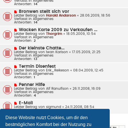
Verfasst in
Allgemeines
t
e
Antworten:
14
r
r
a
B
N
Bronwen stellt sich vor
g
e
e
Letzter Beitrag von
Harald Andarson
«
28.06.2009, 18:56
i
u
Verfasst in
Allgemeines
t
e
Antworten:
14
r
r
a
B
N
Wacken Karte 2009 zu Verkaufen ...
g
e
e
Letzter Beitrag von
Thorgrim
«
18.05.2009, 10:54
i
u
Verfasst in
Allgemeines
t
e
Antworten:
2
r
r
a
B
N
Der kleinste Chatte...
g
e
e
Letzter Beitrag von
Iwan Karlson
«
17.05.2009, 21:25
i
u
Verfasst in
Allgemeines
t
e
Antworten:
13
r
r
a
B
N
Termin Disenfest
g
e
e
Letzter Beitrag von
Erik_Reikeson
«
08.04.2009, 12:45
i
u
Verfasst in
Allgemeines
t
e
Antworten:
1
r
r
a
B
N
Penner Hilfe
g
e
e
Letzter Beitrag von
Alf Ranulfson
«
26.11.2008, 16:09
i
u
Verfasst in
Allgemeines
t
e
Antworten:
4
r
r
a
B
N
E-Mail
g
e
e
Letzter Beitrag von
sigmund
«
24.11.2008, 08:54
i
u
Verfasst in
Allgemeines
t
e
r
r
Diese Website nutzt Cookies, um dir den
a
Die Suche ergab 125 Treffer
B
1
2
3
Nächste
g
e
bestmöglichen Komfort bei der Nutzung zu
i