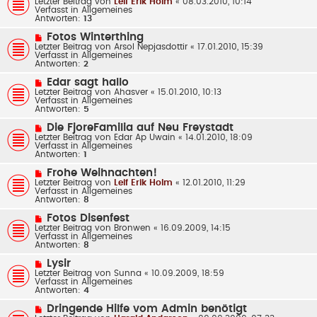
Letzter Beitrag von
g
Leif Erik Holm
«
08.03.2010, 10:14
i
u
Verfasst in
Allgemeines
t
e
Antworten:
13
r
r
a
B
N
Fotos Winterthing
g
e
e
Letzter Beitrag von
Arsol Nepjasdottir
«
17.01.2010, 15:39
i
u
Verfasst in
Allgemeines
t
e
Antworten:
2
r
r
a
B
N
Edar sagt hallo
g
e
e
Letzter Beitrag von
Ahasver
«
15.01.2010, 10:13
i
u
Verfasst in
Allgemeines
t
e
Antworten:
5
r
r
a
B
N
Die FjoreFamilia auf Neu Freystadt
g
e
e
Letzter Beitrag von
Edar Ap Uwain
«
14.01.2010, 18:09
i
u
Verfasst in
Allgemeines
t
e
Antworten:
1
r
r
a
B
N
Frohe Weihnachten!
g
e
e
Letzter Beitrag von
Leif Erik Holm
«
12.01.2010, 11:29
i
u
Verfasst in
Allgemeines
t
e
Antworten:
8
r
r
a
B
N
Fotos Disenfest
g
e
e
Letzter Beitrag von
Bronwen
«
16.09.2009, 14:15
i
u
Verfasst in
Allgemeines
t
e
Antworten:
8
r
r
a
B
N
Lysir
g
e
e
Letzter Beitrag von
Sunna
«
10.09.2009, 18:59
i
u
Verfasst in
Allgemeines
t
e
Antworten:
4
r
r
a
B
N
Dringende Hilfe vom Admin benötigt
g
e
e