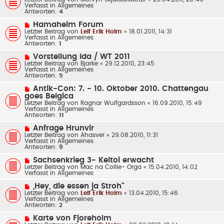
i
u
Verfasst in
Allgemeines
t
e
Antworten:
4
r
r
a
B
N
Hamaheim Forum
g
e
e
Letzter Beitrag von
Leif Erik Holm
«
18.01.2011, 14:31
i
u
Verfasst in
Allgemeines
t
e
Antworten:
1
r
r
a
B
N
Vorstellung Ida / WT 2011
g
e
e
Letzter Beitrag von
Bjarke
«
29.12.2010, 23:45
i
u
Verfasst in
Allgemeines
t
e
Antworten:
5
r
r
a
B
N
Antik-Con: 7. - 10. Oktober 2010. Chattengau
g
e
e
goes Belgica
i
u
Letzter Beitrag von
Ragnar Wulfgardsson
«
16.09.2010, 15:49
t
e
Verfasst in
Allgemeines
r
r
Antworten:
11
a
B
g
e
N
Anfrage Hrunvir
i
e
Letzter Beitrag von
Ahasver
«
29.08.2010, 11:31
t
u
Verfasst in
Allgemeines
r
e
Antworten:
9
a
r
g
B
N
Sachsenkrieg 3- Keltoi erwacht
e
e
Letzter Beitrag von
Mac na Coílle- Orga
«
15.04.2010, 14:02
i
u
Verfasst in
Allgemeines
t
e
r
r
N
„Hey, die essen ja Stroh“
a
B
e
Letzter Beitrag von
g
Leif Erik Holm
«
13.04.2010, 15:46
e
u
Verfasst in
Allgemeines
i
e
Antworten:
2
t
r
r
B
N
Karte von Fjoreholm
a
e
e