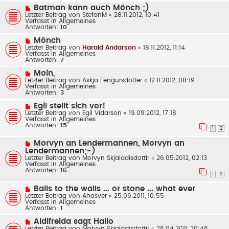
a
B
N
Batman kann auch Mönch ;)
g
e
e
Letzter Beitrag von
StefanM
«
28.11.2012, 10:41
i
u
Verfasst in
Allgemeines
t
e
Antworten:
10
r
r
a
B
N
Mönch
g
e
e
Letzter Beitrag von
Harald Andarson
«
18.11.2012, 11:14
i
u
Verfasst in
Allgemeines
t
e
Antworten:
7
r
r
a
B
N
Moin,
g
e
e
Letzter Beitrag von
Askja Fengursdotter
«
12.11.2012, 08:19
i
u
Verfasst in
Allgemeines
t
e
Antworten:
3
r
r
a
B
N
Egil stellt sich vor!
g
e
e
Letzter Beitrag von
Egil Vidarson
«
19.09.2012, 17:18
i
u
Verfasst in
Allgemeines
t
e
Antworten:
15
r
r
1
2
a
B
g
e
N
Morvyn an Lendermannen, Morvyn an
i
e
Lendermannen;-)
t
u
Letzter Beitrag von
Morvyn Skjalddisdottir
«
26.05.2012, 02:13
r
e
Verfasst in
Allgemeines
a
r
Antworten:
16
g
B
1
2
e
i
N
Balls to the walls ... or stone ... what ever
t
e
Letzter Beitrag von
Ahasver
«
25.09.2011, 10:55
r
u
Verfasst in
Allgemeines
a
e
Antworten:
1
g
r
B
N
Aldifreida sagt Hallo
e
e
Letzter Beitrag von
Morvyn Skjalddisdottir
«
26.04.2011, 20:46