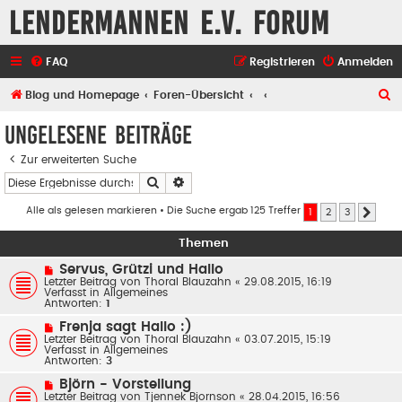
Lendermannen e.V. Forum
FAQ
Registrieren
Anmelden
S
Blog und Homepage
Foren-Übersicht
u
Ungelesene Beiträge
c
Zur erweiterten Suche
h
Suche
Erweiterte Suche
e
Alle als gelesen markieren
• Die Suche ergab 125 Treffer
1
2
3
Nächs
Themen
N
Servus, Grützi und Hallo
e
Letzter Beitrag von
Thoral Blauzahn
«
29.08.2015, 16:19
u
Verfasst in
Allgemeines
e
Antworten:
1
r
B
N
Frenja sagt Hallo :)
e
e
Letzter Beitrag von
Thoral Blauzahn
«
03.07.2015, 15:19
i
u
Verfasst in
Allgemeines
t
e
Antworten:
3
r
r
a
B
N
Björn - Vorstellung
g
e
e
Letzter Beitrag von
Tjennek Bjornson
«
28.04.2015, 16:56
i