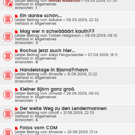
Letzter Beitrag von
Harald Andarson
«
09.09.2009, 07:33
i
u
Verfasst in
Allgemeines
t
e
Antworten:
1
r
r
a
B
N
Ein danke schön...
g
e
e
Letzter Beitrag von
Adlukar
«
08.09.2009, 22:32
i
u
Verfasst in
Allgemeines
t
e
r
r
N
Mag wer n schwäääärt kaufn??
a
B
e
Letzter Beitrag von
g
Torben Halgarson
«
08.09.2009, 08:10
e
u
Verfasst in
Allgemeines
i
e
Antworten:
3
t
r
r
B
N
Rochus jetzt auch hier...
a
e
e
Letzter Beitrag von
g
Askja Fengursdotter
«
07.09.2009, 16:11
i
u
Verfasst in
Allgemeines
t
e
Antworten:
8
r
r
a
B
N
Handelstage in Bjarnd?rhavn
g
e
e
Letzter Beitrag von
Ahasver
«
31.08.2009, 12:22
i
u
Verfasst in
Allgemeines
t
e
Antworten:
2
r
r
a
B
N
Kleiner Björn ganz groß
g
e
e
Letzter Beitrag von
chrissib
«
28.08.2009, 08:02
i
u
Verfasst in
Allgemeines
t
e
Antworten:
1
r
r
a
B
N
Der weite Weg zu den Lendermannen
g
e
e
Letzter Beitrag von
runolf
«
21.08.2009, 22:33
i
u
Verfasst in
Allgemeines
t
e
Antworten:
6
r
r
a
B
N
Fotos vom COM
g
e
e
Letzter Beitrag von
Ahasver
«
20.08.2009, 13:14
i
u