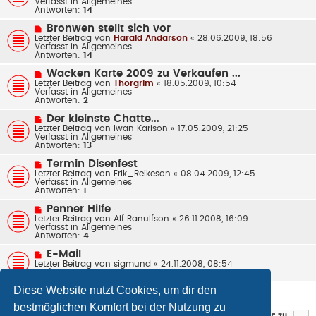
Verfasst in
Allgemeines
t
e
Antworten:
14
r
r
a
B
N
Bronwen stellt sich vor
g
e
e
Letzter Beitrag von
Harald Andarson
«
28.06.2009, 18:56
i
u
Verfasst in
Allgemeines
t
e
Antworten:
14
r
r
a
B
N
Wacken Karte 2009 zu Verkaufen ...
g
e
e
Letzter Beitrag von
Thorgrim
«
18.05.2009, 10:54
i
u
Verfasst in
Allgemeines
t
e
Antworten:
2
r
r
a
B
N
Der kleinste Chatte...
g
e
e
Letzter Beitrag von
Iwan Karlson
«
17.05.2009, 21:25
i
u
Verfasst in
Allgemeines
t
e
Antworten:
13
r
r
a
B
N
Termin Disenfest
g
e
e
Letzter Beitrag von
Erik_Reikeson
«
08.04.2009, 12:45
i
u
Verfasst in
Allgemeines
t
e
Antworten:
1
r
r
a
B
N
Penner Hilfe
g
e
e
Letzter Beitrag von
Alf Ranulfson
«
26.11.2008, 16:09
i
u
Verfasst in
Allgemeines
t
e
Antworten:
4
r
r
a
B
N
E-Mail
g
e
e
Letzter Beitrag von
sigmund
«
24.11.2008, 08:54
i
u
Verfasst in
Allgemeines
t
e
r
r
Diese Website nutzt Cookies, um dir den
a
Die Suche ergab 125 Treffer
B
1
2
3
Nächste
g
e
bestmöglichen Komfort bei der Nutzung zu
i