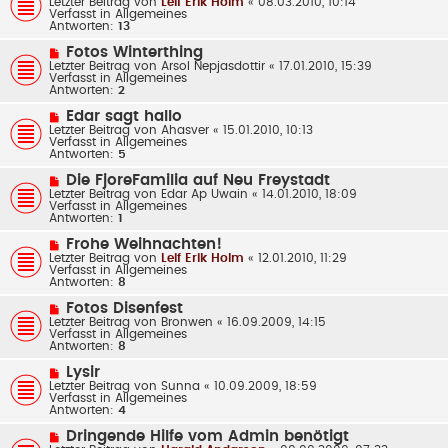
Letzter Beitrag von
g
Leif Erik Holm
«
08.03.2010, 10:14
i
u
Verfasst in
Allgemeines
t
e
Antworten:
13
r
r
a
B
N
Fotos Winterthing
g
e
e
Letzter Beitrag von
Arsol Nepjasdottir
«
17.01.2010, 15:39
i
u
Verfasst in
Allgemeines
t
e
Antworten:
2
r
r
a
B
N
Edar sagt hallo
g
e
e
Letzter Beitrag von
Ahasver
«
15.01.2010, 10:13
i
u
Verfasst in
Allgemeines
t
e
Antworten:
5
r
r
a
B
N
Die FjoreFamilia auf Neu Freystadt
g
e
e
Letzter Beitrag von
Edar Ap Uwain
«
14.01.2010, 18:09
i
u
Verfasst in
Allgemeines
t
e
Antworten:
1
r
r
a
B
N
Frohe Weihnachten!
g
e
e
Letzter Beitrag von
Leif Erik Holm
«
12.01.2010, 11:29
i
u
Verfasst in
Allgemeines
t
e
Antworten:
8
r
r
a
B
N
Fotos Disenfest
g
e
e
Letzter Beitrag von
Bronwen
«
16.09.2009, 14:15
i
u
Verfasst in
Allgemeines
t
e
Antworten:
8
r
r
a
B
N
Lysir
g
e
e
Letzter Beitrag von
Sunna
«
10.09.2009, 18:59
i
u
Verfasst in
Allgemeines
t
e
Antworten:
4
r
r
a
B
N
Dringende Hilfe vom Admin benötigt
g
e
e