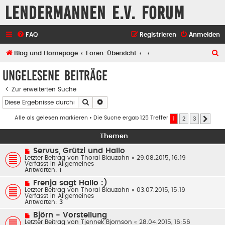
Lendermannen e.V. Forum
FAQ
Registrieren
Anmelden
S
Blog und Homepage
Foren-Übersicht
u
Ungelesene Beiträge
c
Zur erweiterten Suche
h
Suche
Erweiterte Suche
e
Alle als gelesen markieren
• Die Suche ergab 125 Treffer
1
2
3
Nächs
Themen
N
Servus, Grützi und Hallo
e
Letzter Beitrag von
Thoral Blauzahn
«
29.08.2015, 16:19
u
Verfasst in
Allgemeines
e
Antworten:
1
r
B
N
Frenja sagt Hallo :)
e
e
Letzter Beitrag von
Thoral Blauzahn
«
03.07.2015, 15:19
i
u
Verfasst in
Allgemeines
t
e
Antworten:
3
r
r
a
B
N
Björn - Vorstellung
g
e
e
Letzter Beitrag von
Tjennek Bjornson
«
28.04.2015, 16:56
i