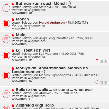
a
B
N
Batman kann auch Mönch ;)
g
e
e
Letzter Beitrag von
StefanM
«
28.11.2012, 10:41
i
u
Verfasst in
Allgemeines
t
e
Antworten:
10
r
r
a
B
N
Mönch
g
e
e
Letzter Beitrag von
Harald Andarson
«
18.11.2012, 11:14
i
u
Verfasst in
Allgemeines
t
e
Antworten:
7
r
r
a
B
N
Moin,
g
e
e
Letzter Beitrag von
Askja Fengursdotter
«
12.11.2012, 08:19
i
u
Verfasst in
Allgemeines
t
e
Antworten:
3
r
r
a
B
N
Egil stellt sich vor!
g
e
e
Letzter Beitrag von
Egil Vidarson
«
19.09.2012, 17:18
i
u
Verfasst in
Allgemeines
t
e
Antworten:
15
r
r
1
2
a
B
g
e
N
Morvyn an Lendermannen, Morvyn an
i
e
Lendermannen;-)
t
u
Letzter Beitrag von
Morvyn Skjalddisdottir
«
26.05.2012, 02:13
r
e
Verfasst in
Allgemeines
a
r
Antworten:
16
g
B
1
2
e
i
N
Balls to the walls ... or stone ... what ever
t
e
Letzter Beitrag von
Ahasver
«
25.09.2011, 10:55
r
u
Verfasst in
Allgemeines
a
e
Antworten:
1
g
r
B
N
Aldifreida sagt Hallo
e
e
Letzter Beitrag von
Morvyn Skjalddisdottir
«
26.04.2011, 20:46