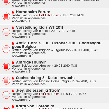
i
u
Verfasst in
Allgemeines
t
e
Antworten:
4
r
r
a
B
N
Hamaheim Forum
g
e
e
Letzter Beitrag von
Leif Erik Holm
«
18.01.2011, 14:31
i
u
Verfasst in
Allgemeines
t
e
Antworten:
1
r
r
a
B
N
Vorstellung Ida / WT 2011
g
e
e
Letzter Beitrag von
Bjarke
«
29.12.2010, 23:45
i
u
Verfasst in
Allgemeines
t
e
Antworten:
5
r
r
a
B
N
Antik-Con: 7. - 10. Oktober 2010. Chattengau
g
e
e
goes Belgica
i
u
Letzter Beitrag von
Ragnar Wulfgardsson
«
16.09.2010, 15:49
t
e
Verfasst in
Allgemeines
r
r
Antworten:
11
a
B
g
e
N
Anfrage Hrunvir
i
e
Letzter Beitrag von
Ahasver
«
29.08.2010, 11:31
t
u
Verfasst in
Allgemeines
r
e
Antworten:
9
a
r
g
B
N
Sachsenkrieg 3- Keltoi erwacht
e
e
Letzter Beitrag von
Mac na Coílle- Orga
«
15.04.2010, 14:02
i
u
Verfasst in
Allgemeines
t
e
r
r
N
„Hey, die essen ja Stroh“
a
B
e
Letzter Beitrag von
g
Leif Erik Holm
«
13.04.2010, 15:46
e
u
Verfasst in
Allgemeines
i
e
Antworten:
2
t
r
r
B
N
Karte von Fjoreholm
a
e
e