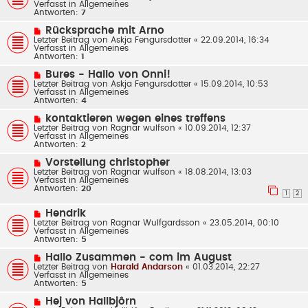
u
Verfasst in
Allgemeines
t
e
Antworten:
7
r
r
a
B
N
Rücksprache mit Arno
g
e
e
Letzter Beitrag von
Askja Fengursdotter
«
22.09.2014, 16:34
i
u
Verfasst in
Allgemeines
t
e
Antworten:
1
r
r
a
B
N
Bures - Hallo von Onni!
g
e
e
Letzter Beitrag von
Askja Fengursdotter
«
15.09.2014, 10:53
i
u
Verfasst in
Allgemeines
t
e
Antworten:
4
r
r
a
B
N
kontaktieren wegen eines treffens
g
e
e
Letzter Beitrag von
Ragnar wulfson
«
10.09.2014, 12:37
i
u
Verfasst in
Allgemeines
t
e
Antworten:
2
r
r
a
B
N
Vorstellung christopher
g
e
e
Letzter Beitrag von
Ragnar wulfson
«
18.08.2014, 13:03
i
u
Verfasst in
Allgemeines
t
e
Antworten:
20
r
r
1
2
a
B
g
e
N
Hendrik
i
e
Letzter Beitrag von
Ragnar Wulfgardsson
«
23.05.2014, 00:10
t
u
Verfasst in
Allgemeines
r
e
Antworten:
5
a
r
g
B
N
Hallo Zusammen - com im August
e
e
Letzter Beitrag von
Harald Andarson
«
01.03.2014, 22:27
i
u
Verfasst in
Allgemeines
t
e
Antworten:
5
r
r
a
B
N
Hej von Hallbjôrn
g
e