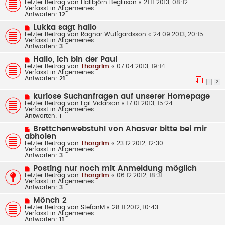
e
Letzter Beitrag von
Hallbjôrn Beglirson
«
21.11.2013, 08:12
i
u
Verfasst in
Allgemeines
t
e
Antworten:
12
r
r
a
B
N
Lukka sagt hallo
g
e
e
Letzter Beitrag von
Ragnar Wulfgardsson
«
24.09.2013, 20:15
i
u
Verfasst in
Allgemeines
t
e
Antworten:
3
r
r
a
B
N
Hallo, ich bin der Paul
g
e
e
Letzter Beitrag von
Thorgrim
«
07.04.2013, 19:14
i
u
Verfasst in
Allgemeines
t
e
Antworten:
21
r
r
1
2
a
B
g
e
N
kuriose Suchanfragen auf unserer Homepage
i
e
Letzter Beitrag von
Egil Vidarson
«
17.01.2013, 15:24
t
u
Verfasst in
Allgemeines
r
e
Antworten:
1
a
r
g
B
N
Brettchenwebstuhl von Ahasver bitte bei mir
e
e
abholen
i
u
Letzter Beitrag von
Thorgrim
«
23.12.2012, 12:30
t
e
Verfasst in
Allgemeines
r
r
Antworten:
3
a
B
g
e
N
Posting nur noch mit Anmeldung möglich
i
e
Letzter Beitrag von
Thorgrim
«
06.12.2012, 18:31
t
u
Verfasst in
Allgemeines
r
e
Antworten:
3
a
r
g
B
N
Mönch 2
e
e
Letzter Beitrag von
StefanM
«
28.11.2012, 10:43
i
u
Verfasst in
Allgemeines
t
e
Antworten:
11
r
r