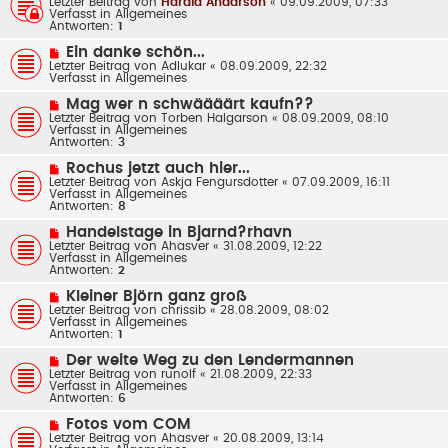
Letzter Beitrag von
Harald Andarson
«
09.09.2009, 07:33
i
u
Verfasst in
Allgemeines
t
e
Antworten:
1
r
r
a
B
N
Ein danke schön...
g
e
e
Letzter Beitrag von
Adlukar
«
08.09.2009, 22:32
i
u
Verfasst in
Allgemeines
t
e
r
r
N
Mag wer n schwäääärt kaufn??
a
B
e
Letzter Beitrag von
g
Torben Halgarson
«
08.09.2009, 08:10
e
u
Verfasst in
Allgemeines
i
e
Antworten:
3
t
r
r
B
N
Rochus jetzt auch hier...
a
e
e
Letzter Beitrag von
g
Askja Fengursdotter
«
07.09.2009, 16:11
i
u
Verfasst in
Allgemeines
t
e
Antworten:
8
r
r
a
B
N
Handelstage in Bjarnd?rhavn
g
e
e
Letzter Beitrag von
Ahasver
«
31.08.2009, 12:22
i
u
Verfasst in
Allgemeines
t
e
Antworten:
2
r
r
a
B
N
Kleiner Björn ganz groß
g
e
e
Letzter Beitrag von
chrissib
«
28.08.2009, 08:02
i
u
Verfasst in
Allgemeines
t
e
Antworten:
1
r
r
a
B
N
Der weite Weg zu den Lendermannen
g
e
e
Letzter Beitrag von
runolf
«
21.08.2009, 22:33
i
u
Verfasst in
Allgemeines
t
e
Antworten:
6
r
r
a
B
N
Fotos vom COM
g
e
e
Letzter Beitrag von
Ahasver
«
20.08.2009, 13:14
i
u