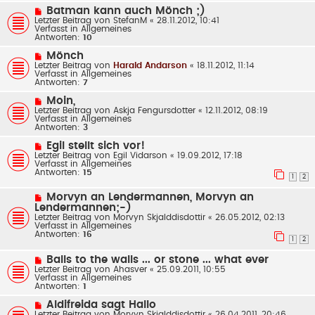
a
B
N
Batman kann auch Mönch ;)
g
e
e
Letzter Beitrag von
StefanM
«
28.11.2012, 10:41
i
u
Verfasst in
Allgemeines
t
e
Antworten:
10
r
r
a
B
N
Mönch
g
e
e
Letzter Beitrag von
Harald Andarson
«
18.11.2012, 11:14
i
u
Verfasst in
Allgemeines
t
e
Antworten:
7
r
r
a
B
N
Moin,
g
e
e
Letzter Beitrag von
Askja Fengursdotter
«
12.11.2012, 08:19
i
u
Verfasst in
Allgemeines
t
e
Antworten:
3
r
r
a
B
N
Egil stellt sich vor!
g
e
e
Letzter Beitrag von
Egil Vidarson
«
19.09.2012, 17:18
i
u
Verfasst in
Allgemeines
t
e
Antworten:
15
r
r
1
2
a
B
g
e
N
Morvyn an Lendermannen, Morvyn an
i
e
Lendermannen;-)
t
u
Letzter Beitrag von
Morvyn Skjalddisdottir
«
26.05.2012, 02:13
r
e
Verfasst in
Allgemeines
a
r
Antworten:
16
g
B
1
2
e
i
N
Balls to the walls ... or stone ... what ever
t
e
Letzter Beitrag von
Ahasver
«
25.09.2011, 10:55
r
u
Verfasst in
Allgemeines
a
e
Antworten:
1
g
r
B
N
Aldifreida sagt Hallo
e
e
Letzter Beitrag von
Morvyn Skjalddisdottir
«
26.04.2011, 20:46