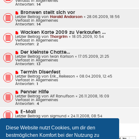
Verfasst in
Allgemeines
t
e
Antworten:
14
r
r
a
B
N
Bronwen stellt sich vor
g
e
e
Letzter Beitrag von
Harald Andarson
«
28.06.2009, 18:56
i
u
Verfasst in
Allgemeines
t
e
Antworten:
14
r
r
a
B
N
Wacken Karte 2009 zu Verkaufen ...
g
e
e
Letzter Beitrag von
Thorgrim
«
18.05.2009, 10:54
i
u
Verfasst in
Allgemeines
t
e
Antworten:
2
r
r
a
B
N
Der kleinste Chatte...
g
e
e
Letzter Beitrag von
Iwan Karlson
«
17.05.2009, 21:25
i
u
Verfasst in
Allgemeines
t
e
Antworten:
13
r
r
a
B
N
Termin Disenfest
g
e
e
Letzter Beitrag von
Erik_Reikeson
«
08.04.2009, 12:45
i
u
Verfasst in
Allgemeines
t
e
Antworten:
1
r
r
a
B
N
Penner Hilfe
g
e
e
Letzter Beitrag von
Alf Ranulfson
«
26.11.2008, 16:09
i
u
Verfasst in
Allgemeines
t
e
Antworten:
4
r
r
a
B
N
E-Mail
g
e
e
Letzter Beitrag von
sigmund
«
24.11.2008, 08:54
i
u
Verfasst in
Allgemeines
t
e
r
r
Diese Website nutzt Cookies, um dir den
a
Die Suche ergab 125 Treffer
B
1
2
3
Nächste
g
e
bestmöglichen Komfort bei der Nutzung zu
i