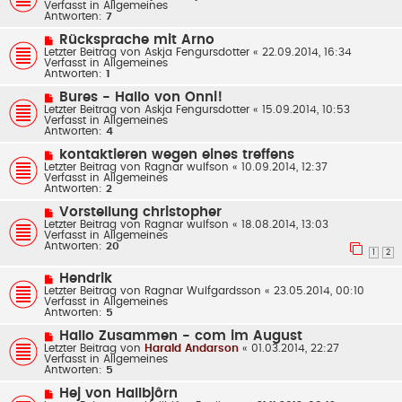
u
Verfasst in
Allgemeines
t
e
Antworten:
7
r
r
a
B
N
Rücksprache mit Arno
g
e
e
Letzter Beitrag von
Askja Fengursdotter
«
22.09.2014, 16:34
i
u
Verfasst in
Allgemeines
t
e
Antworten:
1
r
r
a
B
N
Bures - Hallo von Onni!
g
e
e
Letzter Beitrag von
Askja Fengursdotter
«
15.09.2014, 10:53
i
u
Verfasst in
Allgemeines
t
e
Antworten:
4
r
r
a
B
N
kontaktieren wegen eines treffens
g
e
e
Letzter Beitrag von
Ragnar wulfson
«
10.09.2014, 12:37
i
u
Verfasst in
Allgemeines
t
e
Antworten:
2
r
r
a
B
N
Vorstellung christopher
g
e
e
Letzter Beitrag von
Ragnar wulfson
«
18.08.2014, 13:03
i
u
Verfasst in
Allgemeines
t
e
Antworten:
20
r
r
1
2
a
B
g
e
N
Hendrik
i
e
Letzter Beitrag von
Ragnar Wulfgardsson
«
23.05.2014, 00:10
t
u
Verfasst in
Allgemeines
r
e
Antworten:
5
a
r
g
B
N
Hallo Zusammen - com im August
e
e
Letzter Beitrag von
Harald Andarson
«
01.03.2014, 22:27
i
u
Verfasst in
Allgemeines
t
e
Antworten:
5
r
r
a
B
N
Hej von Hallbjôrn
g
e