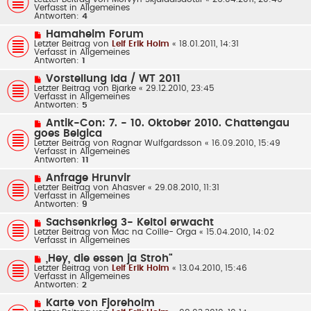
i
u
Verfasst in
Allgemeines
t
e
Antworten:
4
r
r
a
B
N
Hamaheim Forum
g
e
e
Letzter Beitrag von
Leif Erik Holm
«
18.01.2011, 14:31
i
u
Verfasst in
Allgemeines
t
e
Antworten:
1
r
r
a
B
N
Vorstellung Ida / WT 2011
g
e
e
Letzter Beitrag von
Bjarke
«
29.12.2010, 23:45
i
u
Verfasst in
Allgemeines
t
e
Antworten:
5
r
r
a
B
N
Antik-Con: 7. - 10. Oktober 2010. Chattengau
g
e
e
goes Belgica
i
u
Letzter Beitrag von
Ragnar Wulfgardsson
«
16.09.2010, 15:49
t
e
Verfasst in
Allgemeines
r
r
Antworten:
11
a
B
g
e
N
Anfrage Hrunvir
i
e
Letzter Beitrag von
Ahasver
«
29.08.2010, 11:31
t
u
Verfasst in
Allgemeines
r
e
Antworten:
9
a
r
g
B
N
Sachsenkrieg 3- Keltoi erwacht
e
e
Letzter Beitrag von
Mac na Coílle- Orga
«
15.04.2010, 14:02
i
u
Verfasst in
Allgemeines
t
e
r
r
N
„Hey, die essen ja Stroh“
a
B
e
Letzter Beitrag von
g
Leif Erik Holm
«
13.04.2010, 15:46
e
u
Verfasst in
Allgemeines
i
e
Antworten:
2
t
r
r
B
N
Karte von Fjoreholm
a
e
e