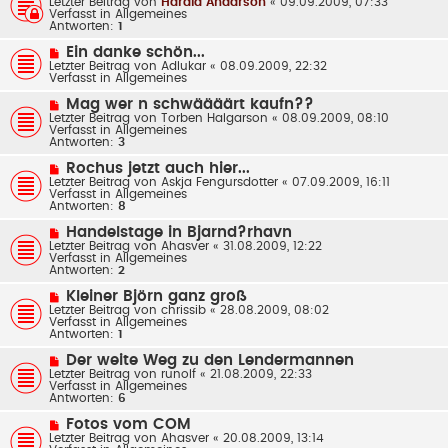
Letzter Beitrag von
Harald Andarson
«
09.09.2009, 07:33
i
u
Verfasst in
Allgemeines
t
e
Antworten:
1
r
r
a
B
N
Ein danke schön...
g
e
e
Letzter Beitrag von
Adlukar
«
08.09.2009, 22:32
i
u
Verfasst in
Allgemeines
t
e
r
r
N
Mag wer n schwäääärt kaufn??
a
B
e
Letzter Beitrag von
g
Torben Halgarson
«
08.09.2009, 08:10
e
u
Verfasst in
Allgemeines
i
e
Antworten:
3
t
r
r
B
N
Rochus jetzt auch hier...
a
e
e
Letzter Beitrag von
g
Askja Fengursdotter
«
07.09.2009, 16:11
i
u
Verfasst in
Allgemeines
t
e
Antworten:
8
r
r
a
B
N
Handelstage in Bjarnd?rhavn
g
e
e
Letzter Beitrag von
Ahasver
«
31.08.2009, 12:22
i
u
Verfasst in
Allgemeines
t
e
Antworten:
2
r
r
a
B
N
Kleiner Björn ganz groß
g
e
e
Letzter Beitrag von
chrissib
«
28.08.2009, 08:02
i
u
Verfasst in
Allgemeines
t
e
Antworten:
1
r
r
a
B
N
Der weite Weg zu den Lendermannen
g
e
e
Letzter Beitrag von
runolf
«
21.08.2009, 22:33
i
u
Verfasst in
Allgemeines
t
e
Antworten:
6
r
r
a
B
N
Fotos vom COM
g
e
e
Letzter Beitrag von
Ahasver
«
20.08.2009, 13:14
i
u