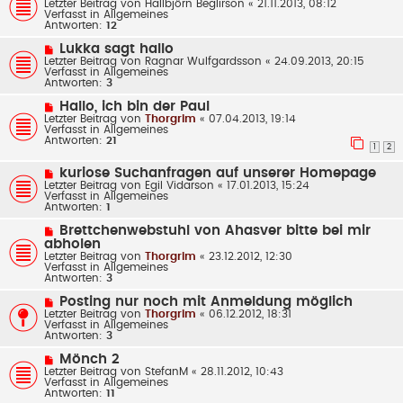
e
Letzter Beitrag von
Hallbjôrn Beglirson
«
21.11.2013, 08:12
i
u
Verfasst in
Allgemeines
t
e
Antworten:
12
r
r
a
B
N
Lukka sagt hallo
g
e
e
Letzter Beitrag von
Ragnar Wulfgardsson
«
24.09.2013, 20:15
i
u
Verfasst in
Allgemeines
t
e
Antworten:
3
r
r
a
B
N
Hallo, ich bin der Paul
g
e
e
Letzter Beitrag von
Thorgrim
«
07.04.2013, 19:14
i
u
Verfasst in
Allgemeines
t
e
Antworten:
21
r
r
1
2
a
B
g
e
N
kuriose Suchanfragen auf unserer Homepage
i
e
Letzter Beitrag von
Egil Vidarson
«
17.01.2013, 15:24
t
u
Verfasst in
Allgemeines
r
e
Antworten:
1
a
r
g
B
N
Brettchenwebstuhl von Ahasver bitte bei mir
e
e
abholen
i
u
Letzter Beitrag von
Thorgrim
«
23.12.2012, 12:30
t
e
Verfasst in
Allgemeines
r
r
Antworten:
3
a
B
g
e
N
Posting nur noch mit Anmeldung möglich
i
e
Letzter Beitrag von
Thorgrim
«
06.12.2012, 18:31
t
u
Verfasst in
Allgemeines
r
e
Antworten:
3
a
r
g
B
N
Mönch 2
e
e
Letzter Beitrag von
StefanM
«
28.11.2012, 10:43
i
u
Verfasst in
Allgemeines
t
e
Antworten:
11
r
r