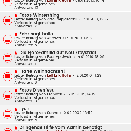
Letzter Beitrag von
g
Leif Erik Holm
«
08.03.2010, 10:14
i
u
Verfasst in
Allgemeines
t
e
Antworten:
13
r
r
a
B
N
Fotos Winterthing
g
e
e
Letzter Beitrag von
Arsol Nepjasdottir
«
17.01.2010, 15:39
i
u
Verfasst in
Allgemeines
t
e
Antworten:
2
r
r
a
B
N
Edar sagt hallo
g
e
e
Letzter Beitrag von
Ahasver
«
15.01.2010, 10:13
i
u
Verfasst in
Allgemeines
t
e
Antworten:
5
r
r
a
B
N
Die FjoreFamilia auf Neu Freystadt
g
e
e
Letzter Beitrag von
Edar Ap Uwain
«
14.01.2010, 18:09
i
u
Verfasst in
Allgemeines
t
e
Antworten:
1
r
r
a
B
N
Frohe Weihnachten!
g
e
e
Letzter Beitrag von
Leif Erik Holm
«
12.01.2010, 11:29
i
u
Verfasst in
Allgemeines
t
e
Antworten:
8
r
r
a
B
N
Fotos Disenfest
g
e
e
Letzter Beitrag von
Bronwen
«
16.09.2009, 14:15
i
u
Verfasst in
Allgemeines
t
e
Antworten:
8
r
r
a
B
N
Lysir
g
e
e
Letzter Beitrag von
Sunna
«
10.09.2009, 18:59
i
u
Verfasst in
Allgemeines
t
e
Antworten:
4
r
r
a
B
N
Dringende Hilfe vom Admin benötigt
g
e
e