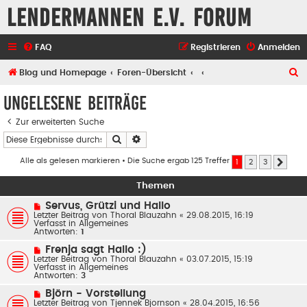
Lendermannen e.V. Forum
FAQ
Registrieren
Anmelden
S
Blog und Homepage
Foren-Übersicht
u
Ungelesene Beiträge
c
Zur erweiterten Suche
h
Suche
Erweiterte Suche
e
Alle als gelesen markieren
• Die Suche ergab 125 Treffer
1
2
3
Nächs
Themen
N
Servus, Grützi und Hallo
e
Letzter Beitrag von
Thoral Blauzahn
«
29.08.2015, 16:19
u
Verfasst in
Allgemeines
e
Antworten:
1
r
B
N
Frenja sagt Hallo :)
e
e
Letzter Beitrag von
Thoral Blauzahn
«
03.07.2015, 15:19
i
u
Verfasst in
Allgemeines
t
e
Antworten:
3
r
r
a
B
N
Björn - Vorstellung
g
e
e
Letzter Beitrag von
Tjennek Bjornson
«
28.04.2015, 16:56
i