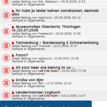
e
Letzter Beitrag von
a
Erik_Reikeson
«
05.10.2008, 21:52
e
u
Verfasst in
g
Allgemeines
i
e
t
r
N
Ihr habt ja leider keinen sandkasten, deshalb
r
B
e
also
a
e
u
g
Letzter Beitrag von
sigmund
«
25.06.2008, 08:43
i
e
Verfasst in
Allgemeines
t
r
r
B
N
a
Museumsfest Oberdorla, Thüringen
e
e
g
19./20.07.2008
i
u
t
Letzter Beitrag von
Fredewulf
«
29.05.2008, 10:58
e
r
Verfasst in
Allgemeines
r
a
B
g
N
Tannenburg - Bardensang & Schwerterklang
e
e
Letzter Beitrag von
Thorhall
«
22.01.2008, 10:37
i
u
Verfasst in
Allgemeines
t
e
r
r
N
a
Fotos?
B
e
g
Letzter Beitrag von
sigmund
«
21.08.2007, 23:35
e
u
Verfasst in
Allgemeines
i
e
t
r
N
All your beer are belong to us ...
r
B
e
Letzter Beitrag von
a
Leif Erik Holm
«
23.05.2007, 17:06
e
u
Verfasst in
g
Allgemeines
i
e
t
r
N
Grüße von Björ
r
B
e
Letzter Beitrag von
a
Björ
«
21.07.2006, 23:42
e
u
Verfasst in
g
Allgemeines
i
e
t
r
N
Lendermannen Logbuch
r
B
e
Letzter Beitrag von
a
Leif Erik Holm
«
04.12.2005, 14:07
e
u
Verfasst in
g
Allgemeines
i
e
t
r
r
B