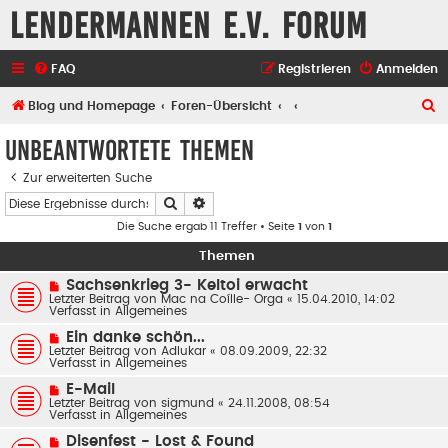
Lendermannen e.V. Forum
FAQ
Registrieren
Anmelden
S
Blog und Homepage
Foren-Übersicht
u
Unbeantwortete Themen
c
Zur erweiterten Suche
h
Suche
Erweiterte Suche
e
Die Suche ergab 11 Treffer • Seite
1
von
1
Themen
N
Sachsenkrieg 3- Keltoi erwacht
e
Letzter Beitrag von
Mac na Coílle- Orga
«
15.04.2010, 14:02
u
Verfasst in
Allgemeines
e
r
N
Ein danke schön...
B
e
Letzter Beitrag von
Adlukar
«
08.09.2009, 22:32
e
u
Verfasst in
Allgemeines
i
e
t
r
N
E-Mail
r
B
e
Letzter Beitrag von
a
sigmund
«
24.11.2008, 08:54
e
u
Verfasst in
g
Allgemeines
i
e
t
r
N
Disenfest - Lost & Found
r
B