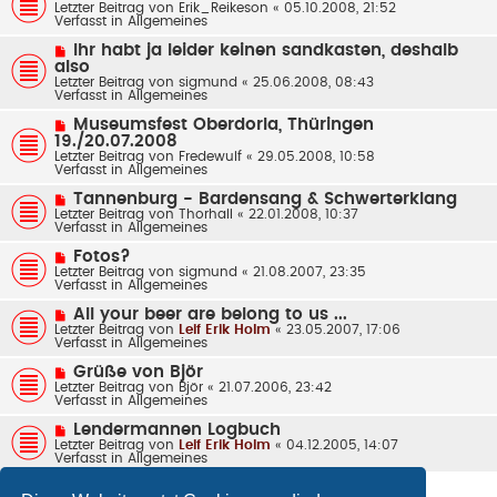
e
Letzter Beitrag von
a
Erik_Reikeson
«
05.10.2008, 21:52
e
u
Verfasst in
g
Allgemeines
i
e
t
r
N
Ihr habt ja leider keinen sandkasten, deshalb
r
B
e
also
a
e
u
g
Letzter Beitrag von
sigmund
«
25.06.2008, 08:43
i
e
Verfasst in
Allgemeines
t
r
r
B
N
a
Museumsfest Oberdorla, Thüringen
e
e
g
19./20.07.2008
i
u
t
Letzter Beitrag von
Fredewulf
«
29.05.2008, 10:58
e
r
Verfasst in
Allgemeines
r
a
B
g
N
Tannenburg - Bardensang & Schwerterklang
e
e
Letzter Beitrag von
Thorhall
«
22.01.2008, 10:37
i
u
Verfasst in
Allgemeines
t
e
r
r
N
a
Fotos?
B
e
g
Letzter Beitrag von
sigmund
«
21.08.2007, 23:35
e
u
Verfasst in
Allgemeines
i
e
t
r
N
All your beer are belong to us ...
r
B
e
Letzter Beitrag von
a
Leif Erik Holm
«
23.05.2007, 17:06
e
u
Verfasst in
g
Allgemeines
i
e
t
r
N
Grüße von Björ
r
B
e
Letzter Beitrag von
a
Björ
«
21.07.2006, 23:42
e
u
Verfasst in
g
Allgemeines
i
e
t
r
N
Lendermannen Logbuch
r
B
e
Letzter Beitrag von
a
Leif Erik Holm
«
04.12.2005, 14:07
e
u
Verfasst in
g
Allgemeines
i
e
t
r
r
B