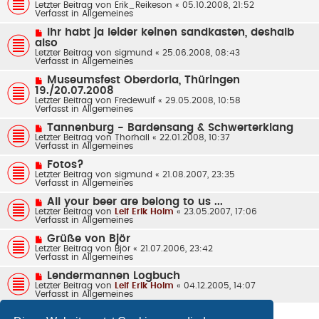
e
Letzter Beitrag von
a
Erik_Reikeson
«
05.10.2008, 21:52
e
u
Verfasst in
g
Allgemeines
i
e
t
r
N
Ihr habt ja leider keinen sandkasten, deshalb
r
B
e
also
a
e
u
g
Letzter Beitrag von
sigmund
«
25.06.2008, 08:43
i
e
Verfasst in
Allgemeines
t
r
r
B
N
a
Museumsfest Oberdorla, Thüringen
e
e
g
19./20.07.2008
i
u
t
Letzter Beitrag von
Fredewulf
«
29.05.2008, 10:58
e
r
Verfasst in
Allgemeines
r
a
B
g
N
Tannenburg - Bardensang & Schwerterklang
e
e
Letzter Beitrag von
Thorhall
«
22.01.2008, 10:37
i
u
Verfasst in
Allgemeines
t
e
r
r
N
a
Fotos?
B
e
g
Letzter Beitrag von
sigmund
«
21.08.2007, 23:35
e
u
Verfasst in
Allgemeines
i
e
t
r
N
All your beer are belong to us ...
r
B
e
Letzter Beitrag von
a
Leif Erik Holm
«
23.05.2007, 17:06
e
u
Verfasst in
g
Allgemeines
i
e
t
r
N
Grüße von Björ
r
B
e
Letzter Beitrag von
a
Björ
«
21.07.2006, 23:42
e
u
Verfasst in
g
Allgemeines
i
e
t
r
N
Lendermannen Logbuch
r
B
e
Letzter Beitrag von
a
Leif Erik Holm
«
04.12.2005, 14:07
e
u
Verfasst in
g
Allgemeines
i
e
t
r
r
B