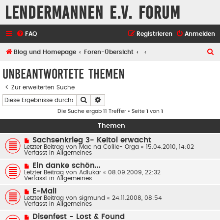
Lendermannen e.V. Forum
FAQ
Registrieren
Anmelden
S
Blog und Homepage
Foren-Übersicht
u
Unbeantwortete Themen
c
Zur erweiterten Suche
h
Suche
Erweiterte Suche
e
Die Suche ergab 11 Treffer • Seite
1
von
1
Themen
N
Sachsenkrieg 3- Keltoi erwacht
e
Letzter Beitrag von
Mac na Coílle- Orga
«
15.04.2010, 14:02
u
Verfasst in
Allgemeines
e
r
N
Ein danke schön...
B
e
Letzter Beitrag von
Adlukar
«
08.09.2009, 22:32
e
u
Verfasst in
Allgemeines
i
e
t
r
N
E-Mail
r
B
e
Letzter Beitrag von
a
sigmund
«
24.11.2008, 08:54
e
u
Verfasst in
g
Allgemeines
i
e
t
r
N
Disenfest - Lost & Found
r
B