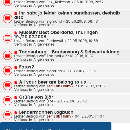
e
Letzter Beitrag von
a
Erik_Reikeson
«
05.10.2008, 21:52
e
u
Verfasst in
g
Allgemeines
i
e
t
r
N
Ihr habt ja leider keinen sandkasten, deshalb
r
B
e
also
a
e
u
g
Letzter Beitrag von
sigmund
«
25.06.2008, 08:43
i
e
Verfasst in
Allgemeines
t
r
r
B
N
a
Museumsfest Oberdorla, Thüringen
e
e
g
19./20.07.2008
i
u
t
Letzter Beitrag von
Fredewulf
«
29.05.2008, 10:58
e
r
Verfasst in
Allgemeines
r
a
B
g
N
Tannenburg - Bardensang & Schwerterklang
e
e
Letzter Beitrag von
Thorhall
«
22.01.2008, 10:37
i
u
Verfasst in
Allgemeines
t
e
r
r
N
a
Fotos?
B
e
g
Letzter Beitrag von
sigmund
«
21.08.2007, 23:35
e
u
Verfasst in
Allgemeines
i
e
t
r
N
All your beer are belong to us ...
r
B
e
Letzter Beitrag von
a
Leif Erik Holm
«
23.05.2007, 17:06
e
u
Verfasst in
g
Allgemeines
i
e
t
r
N
Grüße von Björ
r
B
e
Letzter Beitrag von
a
Björ
«
21.07.2006, 23:42
e
u
Verfasst in
g
Allgemeines
i
e
t
r
N
Lendermannen Logbuch
r
B
e
Letzter Beitrag von
a
Leif Erik Holm
«
04.12.2005, 14:07
e
u
Verfasst in
g
Allgemeines
i
e
t
r
r
B