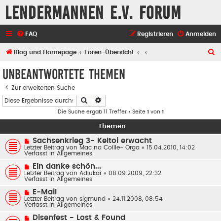
Lendermannen e.V. Forum
FAQ
Registrieren
Anmelden
S
Blog und Homepage
Foren-Übersicht
u
Unbeantwortete Themen
c
Zur erweiterten Suche
h
Suche
Erweiterte Suche
e
Die Suche ergab 11 Treffer • Seite
1
von
1
Themen
N
Sachsenkrieg 3- Keltoi erwacht
e
Letzter Beitrag von
Mac na Coílle- Orga
«
15.04.2010, 14:02
u
Verfasst in
Allgemeines
e
r
N
Ein danke schön...
B
e
Letzter Beitrag von
Adlukar
«
08.09.2009, 22:32
e
u
Verfasst in
Allgemeines
i
e
t
r
N
E-Mail
r
B
e
Letzter Beitrag von
a
sigmund
«
24.11.2008, 08:54
e
u
Verfasst in
g
Allgemeines
i
e
t
r
N
Disenfest - Lost & Found
r
B