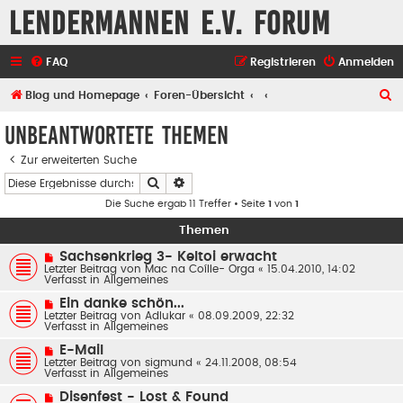
Lendermannen e.V. Forum
FAQ
Registrieren
Anmelden
S
Blog und Homepage
Foren-Übersicht
u
Unbeantwortete Themen
c
Zur erweiterten Suche
h
Suche
Erweiterte Suche
e
Die Suche ergab 11 Treffer • Seite
1
von
1
Themen
N
Sachsenkrieg 3- Keltoi erwacht
e
Letzter Beitrag von
Mac na Coílle- Orga
«
15.04.2010, 14:02
u
Verfasst in
Allgemeines
e
r
N
Ein danke schön...
B
e
Letzter Beitrag von
Adlukar
«
08.09.2009, 22:32
e
u
Verfasst in
Allgemeines
i
e
t
r
N
E-Mail
r
B
e
Letzter Beitrag von
a
sigmund
«
24.11.2008, 08:54
e
u
Verfasst in
g
Allgemeines
i
e
t
r
N
Disenfest - Lost & Found
r
B