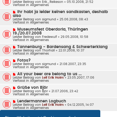
e
Letzter Beitrag von
a
Erik_Reikeson
«
05.10.2008, 21:52
e
u
Verfasst in
g
Allgemeines
i
e
t
r
N
Ihr habt ja leider keinen sandkasten, deshalb
r
B
e
also
a
e
u
g
Letzter Beitrag von
sigmund
«
25.06.2008, 08:43
i
e
Verfasst in
Allgemeines
t
r
r
B
N
a
Museumsfest Oberdorla, Thüringen
e
e
g
19./20.07.2008
i
u
t
Letzter Beitrag von
Fredewulf
«
29.05.2008, 10:58
e
r
Verfasst in
Allgemeines
r
a
B
g
N
Tannenburg - Bardensang & Schwerterklang
e
e
Letzter Beitrag von
Thorhall
«
22.01.2008, 10:37
i
u
Verfasst in
Allgemeines
t
e
r
r
N
a
Fotos?
B
e
g
Letzter Beitrag von
sigmund
«
21.08.2007, 23:35
e
u
Verfasst in
Allgemeines
i
e
t
r
N
All your beer are belong to us ...
r
B
e
Letzter Beitrag von
a
Leif Erik Holm
«
23.05.2007, 17:06
e
u
Verfasst in
g
Allgemeines
i
e
t
r
N
Grüße von Björ
r
B
e
Letzter Beitrag von
a
Björ
«
21.07.2006, 23:42
e
u
Verfasst in
g
Allgemeines
i
e
t
r
N
Lendermannen Logbuch
r
B
e
Letzter Beitrag von
a
Leif Erik Holm
«
04.12.2005, 14:07
e
u
Verfasst in
g
Allgemeines
i
e
t
r
r
B