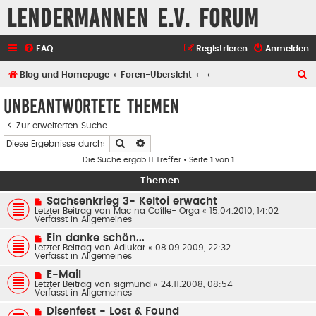
Lendermannen e.V. Forum
FAQ
Registrieren
Anmelden
S
Blog und Homepage
Foren-Übersicht
u
Unbeantwortete Themen
c
Zur erweiterten Suche
h
Suche
Erweiterte Suche
e
Die Suche ergab 11 Treffer • Seite
1
von
1
Themen
N
Sachsenkrieg 3- Keltoi erwacht
e
Letzter Beitrag von
Mac na Coílle- Orga
«
15.04.2010, 14:02
u
Verfasst in
Allgemeines
e
r
N
Ein danke schön...
B
e
Letzter Beitrag von
Adlukar
«
08.09.2009, 22:32
e
u
Verfasst in
Allgemeines
i
e
t
r
N
E-Mail
r
B
e
Letzter Beitrag von
a
sigmund
«
24.11.2008, 08:54
e
u
Verfasst in
g
Allgemeines
i
e
t
r
N
Disenfest - Lost & Found
r
B