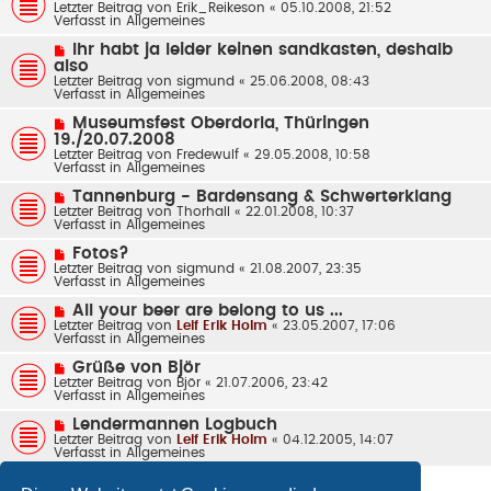
e
Letzter Beitrag von
a
Erik_Reikeson
«
05.10.2008, 21:52
e
u
Verfasst in
g
Allgemeines
i
e
t
r
N
Ihr habt ja leider keinen sandkasten, deshalb
r
B
e
also
a
e
u
g
Letzter Beitrag von
sigmund
«
25.06.2008, 08:43
i
e
Verfasst in
Allgemeines
t
r
r
B
N
a
Museumsfest Oberdorla, Thüringen
e
e
g
19./20.07.2008
i
u
t
Letzter Beitrag von
Fredewulf
«
29.05.2008, 10:58
e
r
Verfasst in
Allgemeines
r
a
B
g
N
Tannenburg - Bardensang & Schwerterklang
e
e
Letzter Beitrag von
Thorhall
«
22.01.2008, 10:37
i
u
Verfasst in
Allgemeines
t
e
r
r
N
a
Fotos?
B
e
g
Letzter Beitrag von
sigmund
«
21.08.2007, 23:35
e
u
Verfasst in
Allgemeines
i
e
t
r
N
All your beer are belong to us ...
r
B
e
Letzter Beitrag von
a
Leif Erik Holm
«
23.05.2007, 17:06
e
u
Verfasst in
g
Allgemeines
i
e
t
r
N
Grüße von Björ
r
B
e
Letzter Beitrag von
a
Björ
«
21.07.2006, 23:42
e
u
Verfasst in
g
Allgemeines
i
e
t
r
N
Lendermannen Logbuch
r
B
e
Letzter Beitrag von
a
Leif Erik Holm
«
04.12.2005, 14:07
e
u
Verfasst in
g
Allgemeines
i
e
t
r
r
B