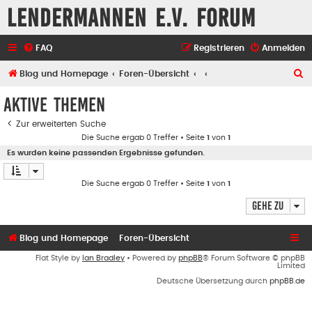
Lendermannen e.V. Forum
FAQ
Registrieren
Anmelden
S
Blog und Homepage
Foren-Übersicht
u
Aktive Themen
c
Zur erweiterten Suche
h
Die Suche ergab 0 Treffer • Seite
1
von
1
e
Es wurden keine passenden Ergebnisse gefunden.
Die Suche ergab 0 Treffer • Seite
1
von
1
Gehe zu
Blog und Homepage
Foren-Übersicht
Flat Style by
Ian Bradley
• Powered by
phpBB
® Forum Software © phpBB
Limited
Deutsche Übersetzung durch
phpBB.de