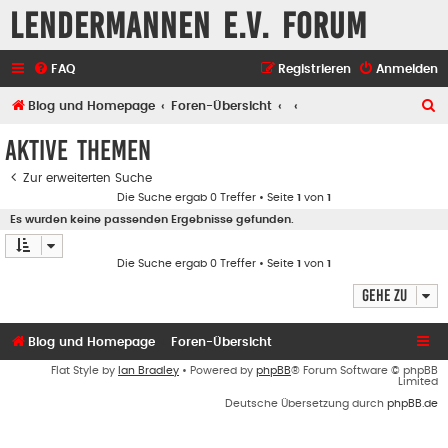
Lendermannen e.V. Forum
FAQ
Registrieren
Anmelden
S
Blog und Homepage
Foren-Übersicht
u
Aktive Themen
c
Zur erweiterten Suche
h
Die Suche ergab 0 Treffer • Seite
1
von
1
e
Es wurden keine passenden Ergebnisse gefunden.
Die Suche ergab 0 Treffer • Seite
1
von
1
Gehe zu
Blog und Homepage
Foren-Übersicht
Flat Style by
Ian Bradley
• Powered by
phpBB
® Forum Software © phpBB
Limited
Deutsche Übersetzung durch
phpBB.de