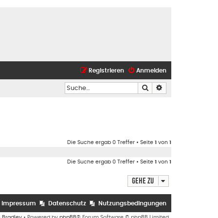
Registrieren
Anmelden
Suche
Erweiterte Suche
Die Suche ergab 0 Treffer • Seite
1
von
1
Die Suche ergab 0 Treffer • Seite
1
von
1
Gehe zu
Impressum
Datenschutz
Nutzungsbedingungen
n Bradley
• Powered by
phpBB
® Forum Software © phpBB Limited