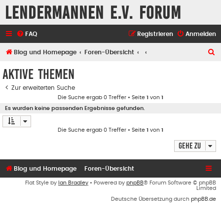
Lendermannen e.V. Forum
FAQ
Registrieren
Anmelden
S
Blog und Homepage
Foren-Übersicht
u
Aktive Themen
c
Zur erweiterten Suche
h
Die Suche ergab 0 Treffer • Seite
1
von
1
e
Es wurden keine passenden Ergebnisse gefunden.
Die Suche ergab 0 Treffer • Seite
1
von
1
Gehe zu
Blog und Homepage
Foren-Übersicht
Flat Style by
Ian Bradley
• Powered by
phpBB
® Forum Software © phpBB
Limited
Deutsche Übersetzung durch
phpBB.de