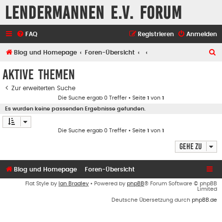
Lendermannen e.V. Forum
FAQ
Registrieren
Anmelden
S
Blog und Homepage
Foren-Übersicht
u
Aktive Themen
c
Zur erweiterten Suche
h
Die Suche ergab 0 Treffer • Seite
1
von
1
e
Es wurden keine passenden Ergebnisse gefunden.
Die Suche ergab 0 Treffer • Seite
1
von
1
Gehe zu
Blog und Homepage
Foren-Übersicht
Flat Style by
Ian Bradley
• Powered by
phpBB
® Forum Software © phpBB
Limited
Deutsche Übersetzung durch
phpBB.de