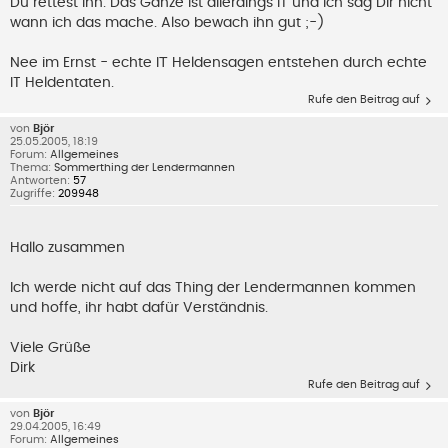
Du rettest ihn. Das Ganze ist allerdings IT und ich sag Dir nicht
wann ich das mache. Also bewach ihn gut ;-)
Nee im Ernst - echte IТ Heldensagen entstehen durch echte
IT Heldentaten.
Rufe den Beitrag auf
von
Björ
25.05.2005, 18:19
Forum:
Allgemeines
Thema:
Sommerthing der Lendermannen
Antworten:
57
Zugriffe:
209948
Hallo zusammen
Ich werde nicht auf das Thing der Lendermannen kommen
und hoffe, ihr habt dafür Verständnis.
Viele Grüße
Dirk
Rufe den Beitrag auf
von
Björ
29.04.2005, 16:49
Forum:
Allgemeines