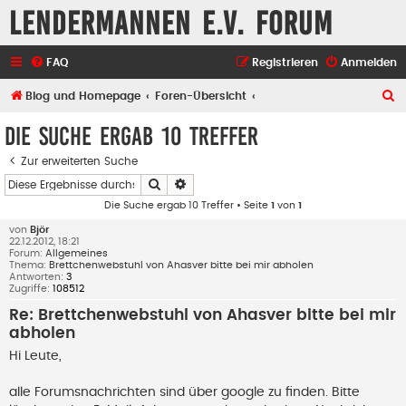
Lendermannen e.V. Forum
FAQ
Registrieren
Anmelden
S
Blog und Homepage
Foren-Übersicht
u
Die Suche ergab 10 Treffer
c
Zur erweiterten Suche
h
Suche
Erweiterte Suche
e
Die Suche ergab 10 Treffer • Seite
1
von
1
von
Björ
22.12.2012, 18:21
Forum:
Allgemeines
Thema:
Brettchenwebstuhl von Ahasver bitte bei mir abholen
Antworten:
3
Zugriffe:
108512
Re: Brettchenwebstuhl von Ahasver bitte bei mir
abholen
Hi Leute,
alle Forumsnachrichten sind über google zu finden. Bitte