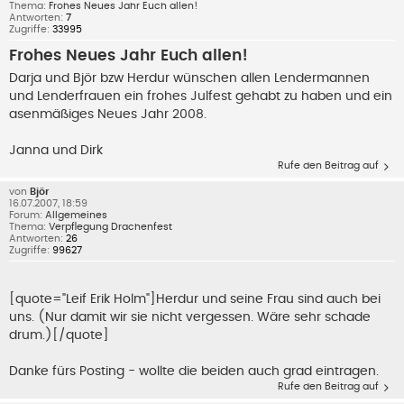
Thema:
Frohes Neues Jahr Euch allen!
Antworten:
7
Zugriffe:
33995
Frohes Neues Jahr Euch allen!
Darja und Björ bzw Herdur wünschen allen Lendermannen
und Lenderfrauen ein frohes Julfest gehabt zu haben und ein
asenmäßiges Neues Jahr 2008.
Janna und Dirk
Rufe den Beitrag auf
von
Björ
16.07.2007, 18:59
Forum:
Allgemeines
Thema:
Verpflegung Drachenfest
Antworten:
26
Zugriffe:
99627
[quote="Leif Erik Holm"]Herdur und seine Frau sind auch bei
uns. (Nur damit wir sie nicht vergessen. Wäre sehr schade
drum.)[/quote]
Danke fürs Posting - wollte die beiden auch grad eintragen.
Rufe den Beitrag auf