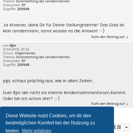
Thema:
Sommerthing der Lendermannen
Antworten:
57
Zugriffe:
209948
Ja Ahasver, dank Dir für Deine Stellungnahme! Das Gast ist
kein Lendermann, sonst wüsste es die Antwort :-)
Rufe den Beitrag auf
von
Björ
21.04.2005, 20:22
Forum:
Allgemeines
Thema:
Sommerthing der Lendermannen
Antworten:
57
Zugriffe:
209948
jaja, schaut prächtig aus, wie in alten Zeiten...
Euer Björ der nicht ins interne lendermannnenforum kommt.
Oder bin ich schon drin? ;-)
Rufe den Beitrag auf
Diese Website nutzt Cookies, um dir den
Die Suche ergab 10 Treffer • Seite
1
von
1
bestmöglichen Komfort bei der Nutzung zu
Gehe zu
bieten.
Mehr erfahren