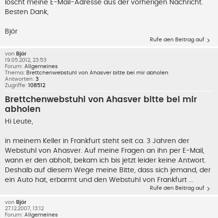
löscht meine E-Mail-Adresse aus der vorherigen Nachricht.
Besten Dank,
Björ
Rufe den Beitrag auf
von
Björ
19.05.2012, 23:53
Forum:
Allgemeines
Thema:
Brettchenwebstuhl von Ahasver bitte bei mir abholen
Antworten:
3
Zugriffe:
108512
Brettchenwebstuhl von Ahasver bitte bei mir
abholen
Hi Leute,
in meinem Keller in Frankfurt steht seit ca. 3 Jahren der
Webstuhl von Ahasver. Auf meine Fragen an ihn per E-Mail,
wann er den abholt, bekam ich bis jetzt leider keine Antwort.
Deshalb auf diesem Wege meine Bitte, dass sich jemand, der
ein Auto hat, erbarmt und den Webstuhl von Frankfurt ...
Rufe den Beitrag auf
von
Björ
27.12.2007, 13:12
Forum:
Allgemeines