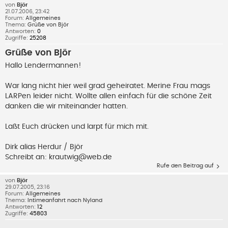
von
Björ
21.07.2006, 23:42
Forum:
Allgemeines
Thema:
Grüße von Björ
Antworten:
0
Zugriffe:
25208
Grüße von Björ
Hallo Lendermannen!
War lang nicht hier weil grad geheiratet. Merine Frau mags
LARPen leider nicht. Wollte allen einfach für die schöne Zeit
danken die wir miteinander hatten.
Laßt Euch drücken und larpt für mich mit.
Dirk alias Herdur / Björ
Schreibt an:
krautwig@web.de
Rufe den Beitrag auf
von
Björ
29.07.2005, 23:16
Forum:
Allgemeines
Thema:
Intimeanfahrt nach Nyland
Antworten:
12
Zugriffe:
45803