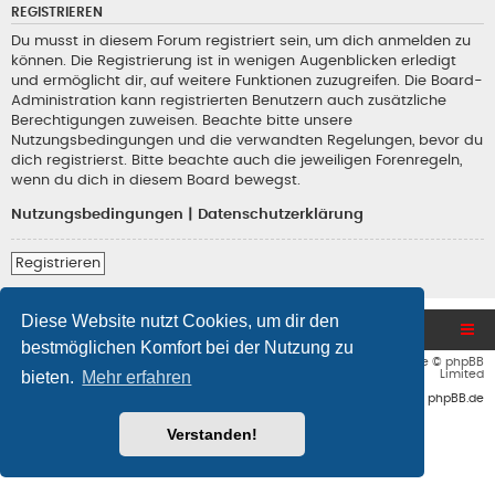
REGISTRIEREN
Du musst in diesem Forum registriert sein, um dich anmelden zu
können. Die Registrierung ist in wenigen Augenblicken erledigt
und ermöglicht dir, auf weitere Funktionen zuzugreifen. Die Board-
Administration kann registrierten Benutzern auch zusätzliche
Berechtigungen zuweisen. Beachte bitte unsere
Nutzungsbedingungen und die verwandten Regelungen, bevor du
dich registrierst. Bitte beachte auch die jeweiligen Forenregeln,
wenn du dich in diesem Board bewegst.
Nutzungsbedingungen
|
Datenschutzerklärung
Registrieren
Diese Website nutzt Cookies, um dir den
Blog und Homepage
Foren-Übersicht
bestmöglichen Komfort bei der Nutzung zu
Flat Style by
Ian Bradley
• Powered by
phpBB
® Forum Software © phpBB
bieten.
Mehr erfahren
Limited
Deutsche Übersetzung durch
phpBB.de
Verstanden!