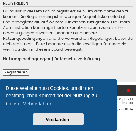
REGISTRIEREN
Du musst in diesem Forum registriert sein, um dich anmelden zu
können. Die Registrierung ist in wenigen Augenblicken erledigt
und ermöglicht dir, auf weitere Funktionen zuzugreifen. Die Board-
Administration kann registrierten Benutzern auch zusätzliche
Berechtigungen zuweisen. Beachte bitte unsere
Nutzungsbedingungen und die verwandten Regelungen, bevor du
dich registrierst. Bitte beachte auch die jeweiligen Forenregeln,
wenn du dich in diesem Board bewegst.
Nutzungsbedingungen
|
Datenschutzerklärung
Registrieren
Diese Website nutzt Cookies, um dir den
Blog und Homepage
Foren-Übersicht
bestmöglichen Komfort bei der Nutzung zu
Flat Style by
Ian Bradley
• Powered by
phpBB
® Forum Software © phpBB
bieten.
Mehr erfahren
Limited
Deutsche Übersetzung durch
phpBB.de
Verstanden!