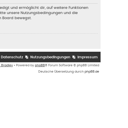
edigt und ermöglicht dir, auf weitere Funktionen
 bitte unsere Nutzungsbedingungen und die
em Board bewegst.
Datenschutz
Nutzungsbedingungen
Impressum
n Bradley
• Powered by
phpBB
® Forum Software © phpBB Limited
Deutsche Übersetzung durch
phpBB.de