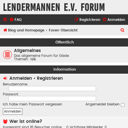
Lendermannen e.V. Forum
FAQ
Registrieren
Anmelden
S
Blog und Homepage
Foren-Übersicht
u
Öffentlich
c
Allgemeines
h
Das allgemeine Forum für Gäste.
Themen:
126
e
Information
Anmelden
•
Registrieren
Benutzername:
Passwort:
Ich habe mein Passwort vergessen
Angemeldet bleiben
Wer ist online?
Insgesamt sind
10
Besucher online :: 0 sichtbare Mitglieder, 0