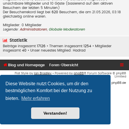
unsichtbare Mitglieder und 10 Gäste (basierend auf den aktiven
Besuchern der letzten 5 Minuten)
Der Besucherrekord liegt bei
620
Besuchern, die am 21.05.2026, 03:18
gleichzeitig online waren.
Mitglieder: 0 Mitglieder
Legende:
Administratoren
,
Globale Moderatoren
Statistik
Beiträge insgesamt
17126
• Themen insgesamt
1254
• Mitglieder
insgesamt
40
• Unser neuestes Mitglied:
Hadrad
Blog und Homepage
Foren-Übersicht
Flat Style by
Ian Bradley
• Powered by
phpBB
® Forum Software © phpBB
Limited
Diese Website nutzt Cookies, um dir den
Deutsche Übersetzung durch
phpBB.de
bestmöglichen Komfort bei der Nutzung zu
bieten.
Mehr erfahren
Verstanden!