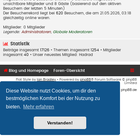
unsichtbare Mitglieder und 8 Gäste (basierend auf den aktiven
Besuchern der letzten 5 Minuten)
Der Besucherrekord liegt bei
620
Besuchern, die am 21.05.2026, 03:18
gleichzeitig online waren.
Mitglieder: 0 Mitglieder
Legende:
Administratoren
,
Globale Moderatoren
Statistik
Beiträge insgesamt
17126
• Themen insgesamt
1254
• Mitglieder
insgesamt
40
• Unser neuestes Mitglied:
Hadrad
Blog und Homepage
Foren-Übersicht
Flat Style by
Ian Bradley
• Powered by
phpBB
® Forum Software © phpBB
Limited
Diese Website nutzt Cookies, um dir den
Deutsche Übersetzung durch
phpBB.de
bestmöglichen Komfort bei der Nutzung zu
bieten.
Mehr erfahren
Verstanden!