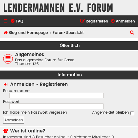
Lendermannen e.V. Forum
FAQ
Registrieren
Anmelden
S
Blog und Homepage
Foren-Übersicht
u
Öffentlich
c
Allgemeines
h
Das allgemeine Forum für Gäste.
Themen:
126
e
Information
Anmelden
•
Registrieren
Benutzername:
Passwort:
Ich habe mein Passwort vergessen
Angemeldet bleiben
Wer ist online?
Insgesamt sind
8
Besucher online :: 0 sichtbare Mitglieder, 0