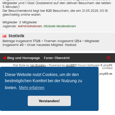
Mitglieder und 1 Gast (basierend auf den aktiven Besuchern der letzten
5 Minuten)
Der Besucherrekord liegt bei
620
Besuchern, die am 21.05.2026, 03:18
gleichzeitig online waren.
Mitglieder: 0 Mitglieder
Legende:
Administratoren
,
Globale Moderatoren
Statistik
Beiträge insgesamt
17126
• Themen insgesamt
1254
• Mitglieder
insgesamt
40
• Unser neuestes Mitglied:
Hadrad
Blog und Homepage
Foren-Übersicht
Flat Style by
Ian Bradley
• Powered by
phpBB
® Forum Software © phpBB
Limited
Diese Website nutzt Cookies, um dir den
Deutsche Übersetzung durch
phpBB.de
bestmöglichen Komfort bei der Nutzung zu
bieten.
Mehr erfahren
Verstanden!