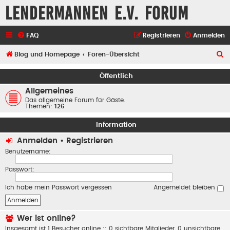
Lendermannen e.V. Forum
FAQ
Registrieren
Anmelden
S
Blog und Homepage
Foren-Übersicht
u
Öffentlich
c
Allgemeines
h
Das allgemeine Forum für Gäste.
Themen:
126
e
Information
Anmelden
•
Registrieren
Benutzername:
Passwort:
Ich habe mein Passwort vergessen
Angemeldet bleiben
Wer ist online?
Insgesamt ist
1
Besucher online :: 0 sichtbare Mitglieder, 0 unsichtbare