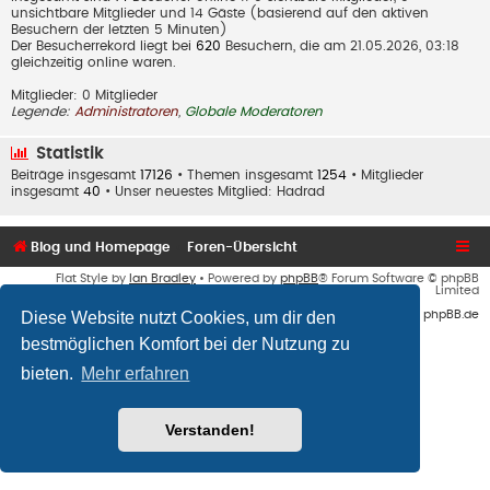
unsichtbare Mitglieder und 14 Gäste (basierend auf den aktiven
Besuchern der letzten 5 Minuten)
Der Besucherrekord liegt bei
620
Besuchern, die am 21.05.2026, 03:18
gleichzeitig online waren.
Mitglieder: 0 Mitglieder
Legende:
Administratoren
,
Globale Moderatoren
Statistik
Beiträge insgesamt
17126
• Themen insgesamt
1254
• Mitglieder
insgesamt
40
• Unser neuestes Mitglied:
Hadrad
Blog und Homepage
Foren-Übersicht
Flat Style by
Ian Bradley
• Powered by
phpBB
® Forum Software © phpBB
Limited
Diese Website nutzt Cookies, um dir den
Deutsche Übersetzung durch
phpBB.de
bestmöglichen Komfort bei der Nutzung zu
bieten.
Mehr erfahren
Verstanden!