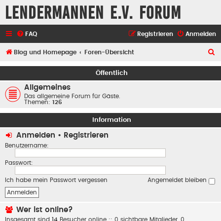
Lendermannen e.V. Forum
FAQ
Registrieren
Anmelden
S
Blog und Homepage
Foren-Übersicht
u
Öffentlich
c
Allgemeines
h
Das allgemeine Forum für Gäste.
Themen:
126
e
Information
Anmelden
•
Registrieren
Benutzername:
Passwort:
Ich habe mein Passwort vergessen
Angemeldet bleiben
Wer ist online?
Insgesamt sind
14
Besucher online :: 0 sichtbare Mitglieder, 0