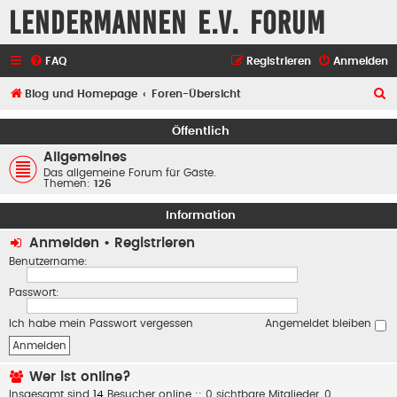
Lendermannen e.V. Forum
FAQ
Registrieren
Anmelden
S
Blog und Homepage
Foren-Übersicht
u
Öffentlich
c
Allgemeines
h
Das allgemeine Forum für Gäste.
Themen:
126
e
Information
Anmelden
•
Registrieren
Benutzername:
Passwort:
Ich habe mein Passwort vergessen
Angemeldet bleiben
Wer ist online?
Insgesamt sind
14
Besucher online :: 0 sichtbare Mitglieder, 0