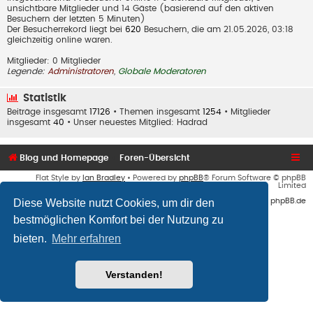
unsichtbare Mitglieder und 14 Gäste (basierend auf den aktiven
Besuchern der letzten 5 Minuten)
Der Besucherrekord liegt bei
620
Besuchern, die am 21.05.2026, 03:18
gleichzeitig online waren.
Mitglieder: 0 Mitglieder
Legende:
Administratoren
,
Globale Moderatoren
Statistik
Beiträge insgesamt
17126
• Themen insgesamt
1254
• Mitglieder
insgesamt
40
• Unser neuestes Mitglied:
Hadrad
Blog und Homepage
Foren-Übersicht
Flat Style by
Ian Bradley
• Powered by
phpBB
® Forum Software © phpBB
Limited
Diese Website nutzt Cookies, um dir den
Deutsche Übersetzung durch
phpBB.de
bestmöglichen Komfort bei der Nutzung zu
bieten.
Mehr erfahren
Verstanden!