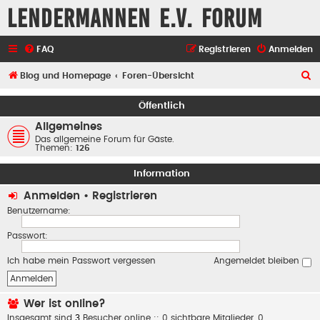
Lendermannen e.V. Forum
FAQ
Registrieren
Anmelden
S
Blog und Homepage
Foren-Übersicht
u
Öffentlich
c
Allgemeines
h
Das allgemeine Forum für Gäste.
Themen:
126
e
Information
Anmelden
•
Registrieren
Benutzername:
Passwort:
Ich habe mein Passwort vergessen
Angemeldet bleiben
Wer ist online?
Insgesamt sind
3
Besucher online :: 0 sichtbare Mitglieder, 0