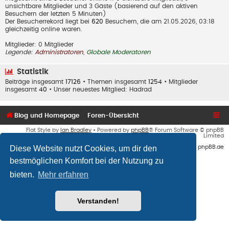
unsichtbare Mitglieder und 3 Gäste (basierend auf den aktiven
Besuchern der letzten 5 Minuten)
Der Besucherrekord liegt bei
620
Besuchern, die am 21.05.2026, 03:18
gleichzeitig online waren.
Mitglieder: 0 Mitglieder
Legende:
Administratoren
,
Globale Moderatoren
Statistik
Beiträge insgesamt
17126
• Themen insgesamt
1254
• Mitglieder
insgesamt
40
• Unser neuestes Mitglied:
Hadrad
Blog und Homepage
Foren-Übersicht
Flat Style by
Ian Bradley
• Powered by
phpBB
® Forum Software © phpBB
Limited
Diese Website nutzt Cookies, um dir den
Deutsche Übersetzung durch
phpBB.de
bestmöglichen Komfort bei der Nutzung zu
bieten.
Mehr erfahren
Verstanden!