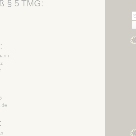
ß § 5 TMG:
Kapitel 03 – Das Große
Winterthing des Große
Heer
Heeres
S
Kapitel 04 – Dragodem
n
Kapitel 05 – Ein Onager für
das Heer
:
Kapitel 06 – Die
Lendermannen
hmann
Kapitel 07 – Die Götter
rz
wachen über die
h
Lendermannen
Kapitel 08 – Rückkehr
nach Starkadsund
5
Kapitel 09 – Ein alter
.de
Bekannter
Kapitel 10 – Noch ältere
:
Bekannte
er.
Kapitel 11 – Die Chatten