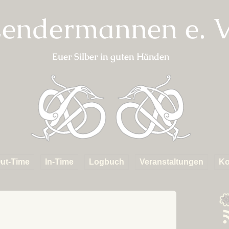
endermannen e. V
Euer Silber in guten Händen
ut-Time
In-Time
Logbuch
Veranstaltungen
Ko
erkunft
Fahrten
Kapitel 01 – Das Dorf
ABGESAGT:
Starkadsund
Metsommernachtstra
inks
Mannen
S
Kapitel 02 – Aufbruch in
Online Metbraukurs
R
die Fremde
F
Anmeldelisten