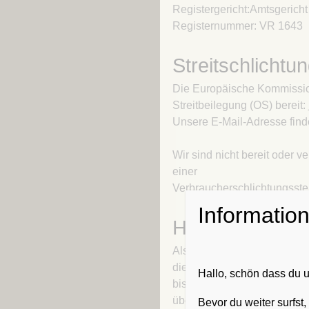
Registergericht:Amtsgericht
Registernummer: VR 1643
Streitschlichtu
Die Europäische Kommission 
Streitbeilegung (OS) bereit:
Unsere E-Mail-Adresse find
Wir sind nicht bereit oder ve
einer
Verbraucherschlichtungsste
Informatio
Haftung für Inh
Als Diensteanbieter sind wi
diesen Seiten nach den all
Hallo, schön dass du
bis 10 TMG sind wir als Dien
übermittelte oder gespeich
Bevor du weiter surfst