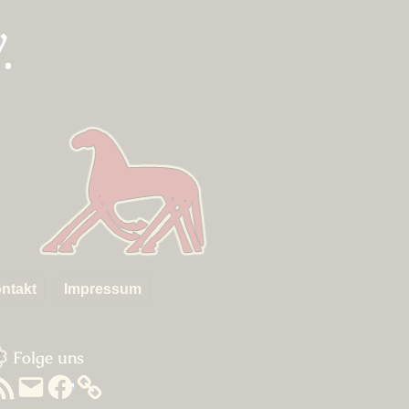
.
ntakt
Impressum
um
idebar
Folge uns
SS-
E-
Facebook
eed
Mail