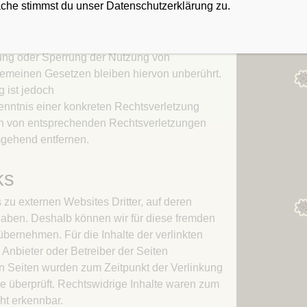
äche stimmst du unser Datenschutzerklärung zu.
Kapitel 21 – Opferschafe
 die auf eine rechtswidrige Tätigkeit
nung oder Sperrung der Nutzung von
gemeinen Gesetzen bleiben hiervon unberührt.
 ist jedoch
enntnis einer konkreten Rechtsverletzung
n von entsprechenden Rechtsverletzungen
mgehend entfernen.
ks
 zu externen Websites Dritter, auf deren
 haben. Deshalb können wir für diese fremden
bernehmen. Für die Inhalte der verlinkten
e Anbieter oder Betreiber der Seiten
ten Seiten wurden zum Zeitpunkt der Verlinkung
e überprüft. Rechtswidrige Inhalte waren zum
ht erkennbar.