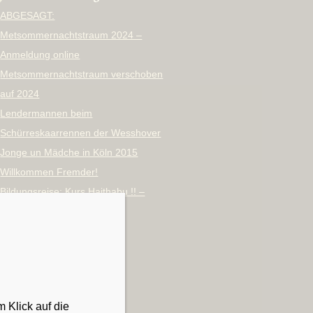
ABGESAGT:
Metsommernachtstraum 2024 –
Anmeldung online
Metsommernachtstraum verschoben
auf 2024
Lendermannen beim
Schürreskaarrennen der Wesshover
Jonge un Mädche in Köln 2015
Willkommen Fremder!
Bildungsreise: Kurs Haithabu !! –
Wikinger Rahseglertreffen
Archiv
Oktober 2023
September 2023
 Klick auf die