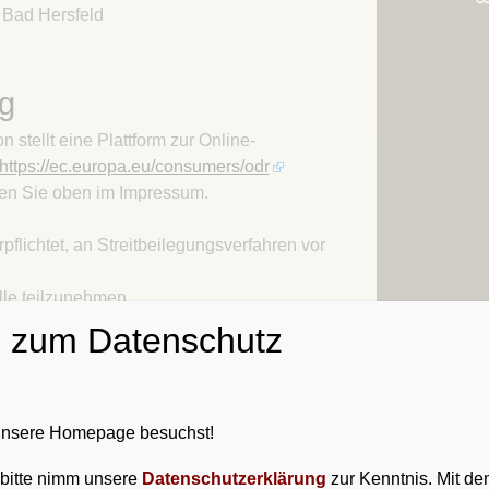
 Bad Hersfeld
Kapitel 12 – Ein Schiff
Kapitel 13 – Eine Jurte
Kapitel 14 – Auch
ng
Schwarzes Eis kann man
stellt eine Plattform zur Online-
zerschlagen
https://ec.europa.eu/consumers/odr
Kapitel 15 – Neu-Freystadt
en Sie oben im Impressum.
Kapitel 16 – Erste
Lendermannen-Schenke
rpflichtet, an Streitbeilegungsverfahren vor
auf dem Winterthing
Kapitel 17 – Im Lande der
lle teilzunehmen.
Chatten
n zum Datenschutz
Kapitel 18 – Merseberg
alte
Kapitel 19 – Das Land der
r gemäß § 7 Abs.1 TMG für eigene Inhalte auf
Drachen gehört den Orks
gemeinen Gesetzen verantwortlich. Nach §§ 8
 unsere Homepage besuchst!
Kapitel 20 – Das Land der
steanbieter jedoch nicht verpflichtet,
Drachen gehörte den Orks
erte fremde Informationen zu überwachen oder
, bitte nimm unsere
Datenschutzerklärung
zur Kenntnis. Mit dem