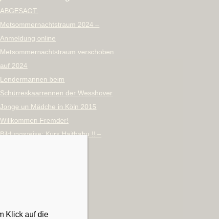
ABGESAGT:
Metsommernachtstraum 2024 –
Anmeldung online
Metsommernachtstraum verschoben
auf 2024
Lendermannen beim
Schürreskaarrennen der Wesshover
Jonge un Mädche in Köln 2015
Willkommen Fremder!
Bildungsreise: Kurs Haithabu !! –
Wikinger Rahseglertreffen
Archiv
Oktober 2023
September 2023
 Klick auf die