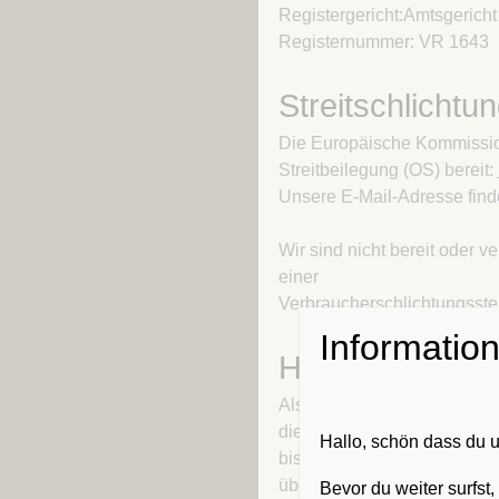
Registergericht:Amtsgericht
Registernummer: VR 1643
Streitschlichtu
Die Europäische Kommission 
Streitbeilegung (OS) bereit:
Unsere E-Mail-Adresse find
Wir sind nicht bereit oder ve
einer
Verbraucherschlichtungsste
Informatio
Haftung für Inh
Als Diensteanbieter sind wi
diesen Seiten nach den all
Hallo, schön dass du
bis 10 TMG sind wir als Dien
übermittelte oder gespeich
Bevor du weiter surfst