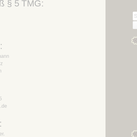
ß § 5 TMG:
Kapitel 03 – Das Große
Winterthing des Große
Heer
Heeres
S
Kapitel 04 – Dragodem
n
Kapitel 05 – Ein Onager für
das Heer
:
Kapitel 06 – Die
Lendermannen
hmann
Kapitel 07 – Die Götter
rz
wachen über die
h
Lendermannen
Kapitel 08 – Rückkehr
nach Starkadsund
5
Kapitel 09 – Ein alter
.de
Bekannter
Kapitel 10 – Noch ältere
:
Bekannte
er.
Kapitel 11 – Die Chatten