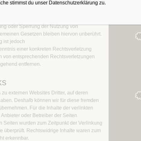
äche stimmst du unser Datenschutzerklärung zu.
Kapitel 21 – Opferschafe
 die auf eine rechtswidrige Tätigkeit
nung oder Sperrung der Nutzung von
gemeinen Gesetzen bleiben hiervon unberührt.
 ist jedoch
enntnis einer konkreten Rechtsverletzung
n von entsprechenden Rechtsverletzungen
mgehend entfernen.
ks
 zu externen Websites Dritter, auf deren
 haben. Deshalb können wir für diese fremden
bernehmen. Für die Inhalte der verlinkten
e Anbieter oder Betreiber der Seiten
ten Seiten wurden zum Zeitpunkt der Verlinkung
e überprüft. Rechtswidrige Inhalte waren zum
ht erkennbar.