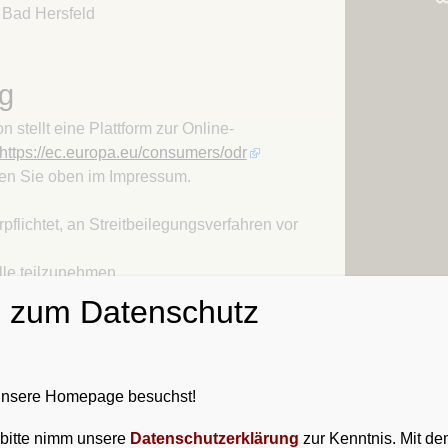
 Bad Hersfeld
Kapitel 12 – Ein Schiff
Kapitel 13 – Eine Jurte
Kapitel 14 – Auch
ng
Schwarzes Eis kann man
stellt eine Plattform zur Online-
zerschlagen
https://ec.europa.eu/consumers/odr
Kapitel 15 – Neu-Freystadt
en Sie oben im Impressum.
Kapitel 16 – Erste
Lendermannen-Schenke
rpflichtet, an Streitbeilegungsverfahren vor
auf dem Winterthing
Kapitel 17 – Im Lande der
lle teilzunehmen.
Chatten
n zum Datenschutz
Kapitel 18 – Merseberg
alte
Kapitel 19 – Das Land der
r gemäß § 7 Abs.1 TMG für eigene Inhalte auf
Drachen gehört den Orks
gemeinen Gesetzen verantwortlich. Nach §§ 8
 unsere Homepage besuchst!
Kapitel 20 – Das Land der
steanbieter jedoch nicht verpflichtet,
Drachen gehörte den Orks
erte fremde Informationen zu überwachen oder
, bitte nimm unsere
Datenschutzerklärung
zur Kenntnis. Mit dem