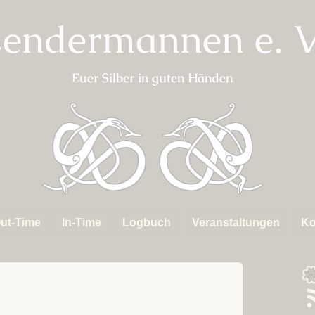
endermannen e. V
Euer Silber in guten Händen
ut-Time
In-Time
Logbuch
Veranstaltungen
Ko
erkunft
Fahrten
Kapitel 01 – Das Dorf
ABGESAGT:
Starkadsund
Metsommernachtstra
inks
Mannen
S
Kapitel 02 – Aufbruch in
Online Metbraukurs
R
die Fremde
F
Anmeldelisten