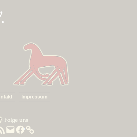
.
ntakt
Impressum
um
idebar
Folge uns
SS-
E-
Facebook
eed
Mail