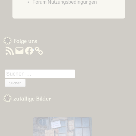
Forum Nutzungsbedingungen
Sidebar
Folge uns
RSS-
E-
Facebook
Feed
Mail
Suchen
nach:
zufällige Bilder