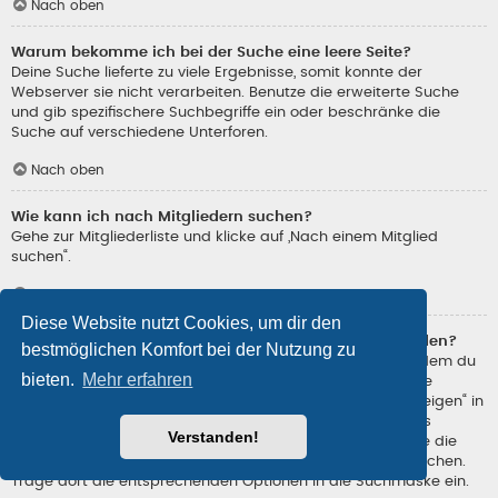
Nach oben
Warum bekomme ich bei der Suche eine leere Seite?
Deine Suche lieferte zu viele Ergebnisse, somit konnte der
Webserver sie nicht verarbeiten. Benutze die erweiterte Suche
und gib spezifischere Suchbegriffe ein oder beschränke die
Suche auf verschiedene Unterforen.
Nach oben
Wie kann ich nach Mitgliedern suchen?
Gehe zur Mitgliederliste und klicke auf „Nach einem Mitglied
suchen“.
Nach oben
Diese Website nutzt Cookies, um dir den
Wie kann ich meine eigenen Beiträge und Themen finden?
bestmöglichen Komfort bei der Nutzung zu
Deine eigenen Beiträge kannst du dir anzeigen lassen, indem du
bieten.
Mehr erfahren
„Eigene Beiträge“ im Schnellzugriff oben auf der Boardseite
auswählst. Alternativ kannst du auch „Deine Beiträge anzeigen“ in
deinem persönlichen Bereich oder „Beiträge des Benutzers
Verstanden!
suchen“ auf deiner eigenen Profilseite verwenden. Benutze die
erweiterte Suche, um nach von dir erstellen Themen zu suchen.
Trage dort die entsprechenden Optionen in die Suchmaske ein.