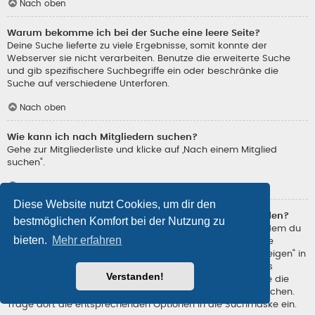
Nach oben
Warum bekomme ich bei der Suche eine leere Seite?
Deine Suche lieferte zu viele Ergebnisse, somit konnte der
Webserver sie nicht verarbeiten. Benutze die erweiterte Suche
und gib spezifischere Suchbegriffe ein oder beschränke die
Suche auf verschiedene Unterforen.
Nach oben
Wie kann ich nach Mitgliedern suchen?
Gehe zur Mitgliederliste und klicke auf „Nach einem Mitglied
suchen“.
Nach oben
Diese Website nutzt Cookies, um dir den
Wie kann ich meine eigenen Beiträge und Themen finden?
bestmöglichen Komfort bei der Nutzung zu
Deine eigenen Beiträge kannst du dir anzeigen lassen, indem du
bieten.
Mehr erfahren
„Eigene Beiträge“ im Schnellzugriff oben auf der Boardseite
auswählst. Alternativ kannst du auch „Deine Beiträge anzeigen“ in
deinem persönlichen Bereich oder „Beiträge des Benutzers
Verstanden!
suchen“ auf deiner eigenen Profilseite verwenden. Benutze die
erweiterte Suche, um nach von dir erstellen Themen zu suchen.
Trage dort die entsprechenden Optionen in die Suchmaske ein.