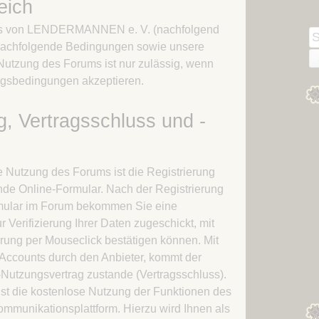
eich
Kapitel 03 – Das Große
Winterthing des Große
Heer
Heeres
ms von LENDERMANNEN e. V. (nachfolgend
S
Kapitel 04 – Dragodem
 nachfolgende Bedingungen sowie unsere
n
 Nutzung des Forums ist nur zulässig, wenn
Kapitel 05 – Ein Onager für
ngsbedingungen akzeptieren.
das Heer
Kapitel 06 – Die
g, Vertragsschluss und -
Lendermannen
Kapitel 07 – Die Götter
wachen über die
e Nutzung des Forums ist die Registrierung
Lendermannen
de Online-Formular. Nach der Registrierung
Kapitel 08 – Rückkehr
mular im Forum bekommen Sie eine
nach Starkadsund
 Verifizierung Ihrer Daten zugeschickt, mit
Kapitel 09 – Ein alter
erung per Mouseclick bestätigen können. Mit
Bekannter
s Accounts durch den Anbieter, kommt der
Kapitel 10 – Noch ältere
-Nutzungsvertrag zustande (Vertragsschluss).
Bekannte
st die kostenlose Nutzung der Funktionen des
mmunikationsplattform. Hierzu wird Ihnen als
Kapitel 11 – Die Chatten