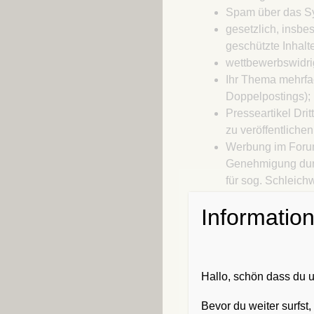
Spam über das Sy
gesetzlich, insbe
geschützte Inhal
wettbewerbswidr
Ihr Thema mehrfa
Doppelpostings);
Presseartikel Dr
zu veröffentlichen
Werbung im Forum
Genehmigung durch
für sog. Schleich
eigenen Homepage
Informatio
innerhalb von Be
Kontaktdaten dürf
veröffentlicht wer
Als Nutzer verpflichte
Hallo, schön dass du
Beiträge und Themen 
Angaben enthalten, di
Bevor du weiter surfst