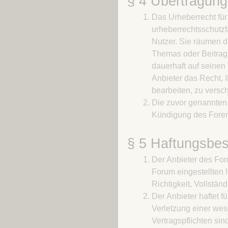
§ 4 Übertragun
Das Urheberrecht für
urheberrechtsschutzfä
Nutzer. Sie räumen d
Themas oder Beitrag
dauerhaft auf seinen
Anbieter das Recht, 
bearbeiten, zu versc
Die zuvor genannten 
Kündigung des Foren
§ 5 Haftungsbe
Der Anbieter des For
Forum eingestellten I
Richtigkeit, Vollständ
Der Anbieter haftet f
Verletzung einer wese
Vertragspflichten si