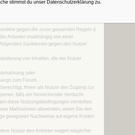
 können in Suchmaschinen erfasst und damit
äche stimmst du unser Datenschutzerklärung zu.
werden. Ein Anspruch auf Löschung oder
uchmaschineneinträge gegenüber dem Anbieter
sondere gegen die zuvor genannten Regeln §
 der Anbieter unabhängig von einer
 folgenden Sanktionen gegen den Nutzer
änderung von Inhalten, die der Nutzer
 Abmahnung oder
gangs zum Forum.
 berechtigt, Ihnen als Nutzer den Zugang zur
perren, falls ein hinreichender Verdacht
egen diese Nutzungsbedingungen verstoßen
diese Maßnahmen abwenden, wenn Sie den
age geeigneter Nachweise auf eigene Kosten
andere Nutzer den Anbieter wegen möglicher