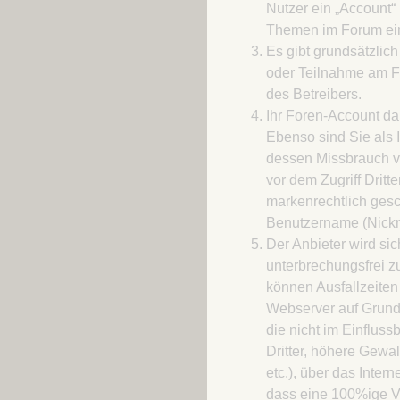
Nutzer ein „Account“ 
Themen im Forum ein
Es gibt grundsätzlic
oder Teilnahme am F
des Betreibers.
Ihr Foren-Account dar
Ebenso sind Sie als 
dessen Missbrauch ve
vor dem Zugriff Drit
markenrechtlich gesc
Benutzername (Nickna
Der Anbieter wird si
unterbrechungsfrei zu
können Ausfallzeiten
Webserver auf Grund
die nicht im Einflus
Dritter, höhere Gewal
etc.), über das Intern
dass eine 100%ige Ve