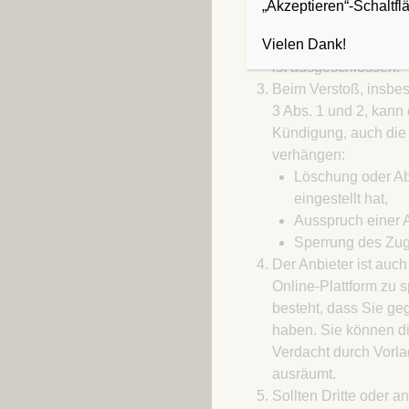
Beiträge und Themen
„Akzeptieren“-Schaltfl
weltweit zugreifbar 
Vielen Dank!
Korrektur solcher S
ist ausgeschlossen.
Beim Verstoß, insbe
3 Abs. 1 und 2, kann
Kündigung, auch die
verhängen:
Löschung oder Ab
eingestellt hat,
Ausspruch einer
Sperrung des Zu
Der Anbieter ist auch
Online-Plattform zu s
besteht, dass Sie g
haben. Sie können 
Verdacht durch Vorl
ausräumt.
Sollten Dritte oder 