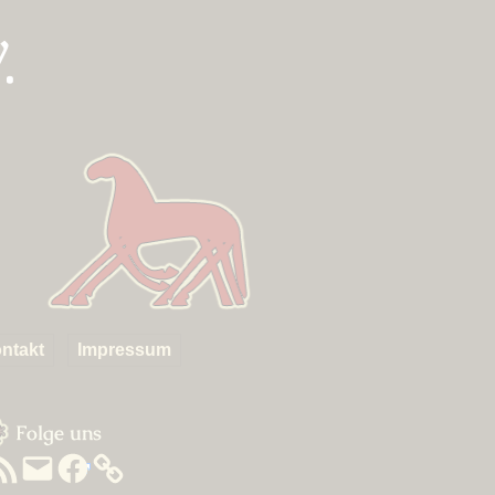
.
ntakt
Impressum
um
idebar
Folge uns
SS-
E-
Facebook
eed
Mail