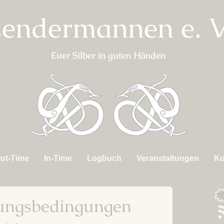
endermannen e. V
Euer Silber in guten Händen
ut-Time
In-Time
Logbuch
Veranstaltungen
Ko
erkunft
Fahrten
Kapitel 01 – Das Dorf
ABGESAGT:
Starkadsund
Metsommernachtstra
inks
Mannen
S
ungsbedingungen
Kapitel 02 – Aufbruch in
Online Metbraukurs
R
die Fremde
F
Anmeldelisten