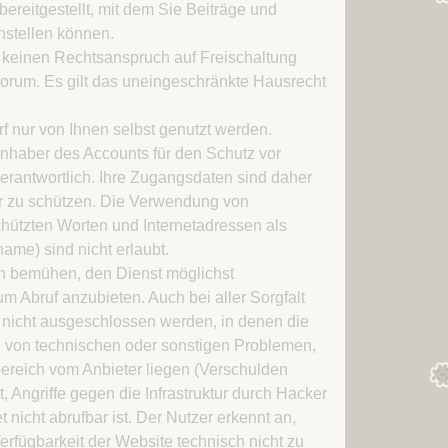
bereitgestellt, mit dem Sie Beiträge und
Kapitel 12 – Ein Schiff
stellen können.
Kapitel 13 – Eine Jurte
h keinen Rechtsanspruch auf Freischaltung
Kapitel 14 – Auch
orum. Es gilt das uneingeschränkte Hausrecht
Schwarzes Eis kann man
zerschlagen
f nur von Ihnen selbst genutzt werden.
Inhaber des Accounts für den Schutz vor
Kapitel 15 – Neu-Freystadt
rantwortlich. Ihre Zugangsdaten sind daher
Kapitel 16 – Erste
ter zu schützen. Die Verwendung von
Lendermannen-Schenke
hützten Worten und Internetadressen als
auf dem Winterthing
me) sind nicht erlaubt.
Kapitel 17 – Im Lande der
ch bemühen, den Dienst möglichst
Chatten
m Abruf anzubieten. Auch bei aller Sorgfalt
Kapitel 18 – Merseberg
 nicht ausgeschlossen werden, in denen die
 von technischen oder sonstigen Problemen,
Kapitel 19 – Das Land der
sbereich vom Anbieter liegen (Verschulden
Drachen gehört den Orks
t, Angriffe gegen die Infrastruktur durch Hacker
Kapitel 20 – Das Land der
et nicht abrufbar ist. Der Nutzer erkennt an,
Drachen gehörte den Orks
rfügbarkeit der Website technisch nicht zu