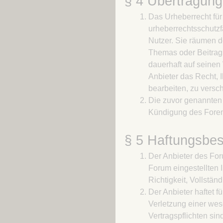
§ 4 Übertragun
Das Urheberrecht für
urheberrechtsschutzfä
Nutzer. Sie räumen d
Themas oder Beitrag
dauerhaft auf seinen
Anbieter das Recht, 
bearbeiten, zu versc
Die zuvor genannten 
Kündigung des Foren
§ 5 Haftungsbe
Der Anbieter des For
Forum eingestellten I
Richtigkeit, Vollständ
Der Anbieter haftet f
Verletzung einer wese
Vertragspflichten si