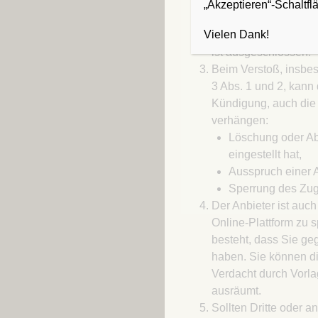
Beiträge und Themen
„Akzeptieren“-Schaltfl
weltweit zugreifbar 
Vielen Dank!
Korrektur solcher S
ist ausgeschlossen.
Beim Verstoß, insbe
3 Abs. 1 und 2, kann
Kündigung, auch die
verhängen:
Löschung oder Ab
eingestellt hat,
Ausspruch einer
Sperrung des Zu
Der Anbieter ist auch
Online-Plattform zu s
besteht, dass Sie g
haben. Sie können 
Verdacht durch Vorl
ausräumt.
Sollten Dritte oder 