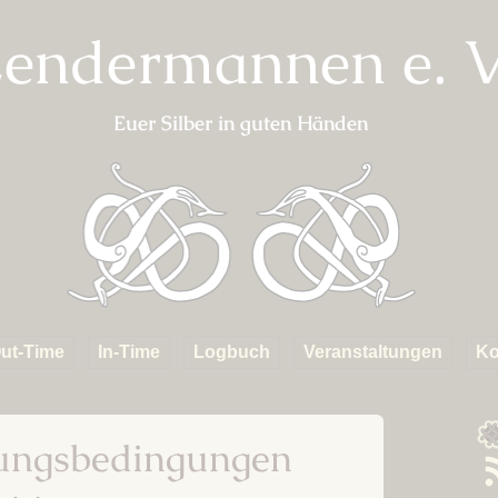
endermannen e. V
Euer Silber in guten Händen
ut-Time
In-Time
Logbuch
Veranstaltungen
Ko
erkunft
Fahrten
Kapitel 01 – Das Dorf
ABGESAGT:
Starkadsund
Metsommernachtstra
inks
Mannen
S
ungsbedingungen
Kapitel 02 – Aufbruch in
Online Metbraukurs
R
die Fremde
F
Anmeldelisten