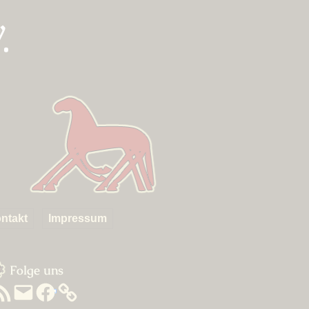
.
ntakt
Impressum
um
idebar
Folge uns
SS-
E-
Facebook
eed
Mail