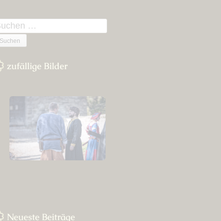
n
uchen
ach:
zufällige Bilder
Neueste Beiträge