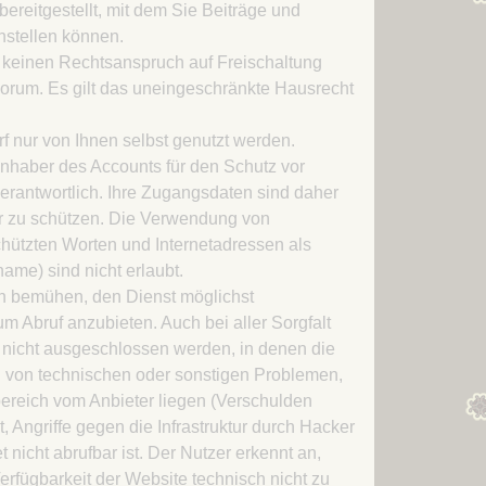
bereitgestellt, mit dem Sie Beiträge und
Kapitel 12 – Ein Schiff
stellen können.
Kapitel 13 – Eine Jurte
h keinen Rechtsanspruch auf Freischaltung
Kapitel 14 – Auch
orum. Es gilt das uneingeschränkte Hausrecht
Schwarzes Eis kann man
zerschlagen
f nur von Ihnen selbst genutzt werden.
Inhaber des Accounts für den Schutz vor
Kapitel 15 – Neu-Freystadt
rantwortlich. Ihre Zugangsdaten sind daher
Kapitel 16 – Erste
ter zu schützen. Die Verwendung von
Lendermannen-Schenke
hützten Worten und Internetadressen als
auf dem Winterthing
me) sind nicht erlaubt.
Kapitel 17 – Im Lande der
ch bemühen, den Dienst möglichst
Chatten
m Abruf anzubieten. Auch bei aller Sorgfalt
Kapitel 18 – Merseberg
 nicht ausgeschlossen werden, in denen die
 von technischen oder sonstigen Problemen,
Kapitel 19 – Das Land der
sbereich vom Anbieter liegen (Verschulden
Drachen gehört den Orks
t, Angriffe gegen die Infrastruktur durch Hacker
Kapitel 20 – Das Land der
et nicht abrufbar ist. Der Nutzer erkennt an,
Drachen gehörte den Orks
rfügbarkeit der Website technisch nicht zu