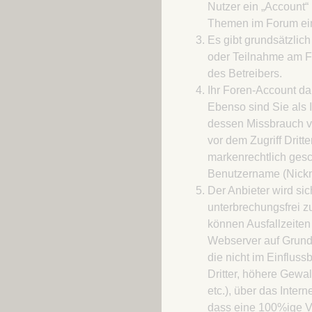
Nutzer ein „Account“ 
Themen im Forum ein
Es gibt grundsätzlic
oder Teilnahme am F
des Betreibers.
Ihr Foren-Account dar
Ebenso sind Sie als 
dessen Missbrauch ve
vor dem Zugriff Drit
markenrechtlich gesc
Benutzername (Nickna
Der Anbieter wird si
unterbrechungsfrei zu
können Ausfallzeiten
Webserver auf Grund
die nicht im Einflus
Dritter, höhere Gewal
etc.), über das Intern
dass eine 100%ige Ve