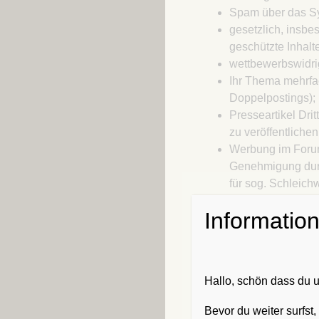
Spam über das Sy
gesetzlich, insbe
geschützte Inhal
wettbewerbswidr
Ihr Thema mehrfa
Doppelpostings);
Presseartikel Dr
zu veröffentlichen
Werbung im Forum
Genehmigung durch
für sog. Schleich
eigenen Homepage
Informatio
innerhalb von Be
Kontaktdaten dürf
veröffentlicht wer
Als Nutzer verpflichte
Hallo, schön dass du
Beiträge und Themen 
Angaben enthalten, di
Bevor du weiter surfst