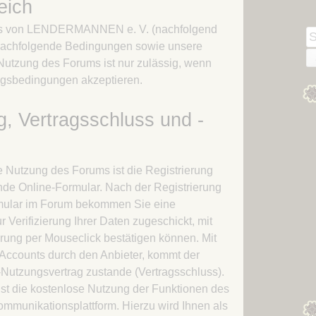
eich
Kapitel 03 – Das Große
Winterthing des Große
Heer
Heeres
ms von LENDERMANNEN e. V. (nachfolgend
S
Kapitel 04 – Dragodem
 nachfolgende Bedingungen sowie unsere
n
 Nutzung des Forums ist nur zulässig, wenn
Kapitel 05 – Ein Onager für
ngsbedingungen akzeptieren.
das Heer
Kapitel 06 – Die
g, Vertragsschluss und -
Lendermannen
Kapitel 07 – Die Götter
wachen über die
e Nutzung des Forums ist die Registrierung
Lendermannen
de Online-Formular. Nach der Registrierung
Kapitel 08 – Rückkehr
mular im Forum bekommen Sie eine
nach Starkadsund
 Verifizierung Ihrer Daten zugeschickt, mit
Kapitel 09 – Ein alter
erung per Mouseclick bestätigen können. Mit
Bekannter
s Accounts durch den Anbieter, kommt der
Kapitel 10 – Noch ältere
-Nutzungsvertrag zustande (Vertragsschluss).
Bekannte
st die kostenlose Nutzung der Funktionen des
mmunikationsplattform. Hierzu wird Ihnen als
Kapitel 11 – Die Chatten