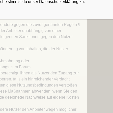
 können in Suchmaschinen erfasst und damit
äche stimmst du unser Datenschutzerklärung zu.
werden. Ein Anspruch auf Löschung oder
uchmaschineneinträge gegenüber dem Anbieter
sondere gegen die zuvor genannten Regeln §
 der Anbieter unabhängig von einer
 folgenden Sanktionen gegen den Nutzer
änderung von Inhalten, die der Nutzer
 Abmahnung oder
gangs zum Forum.
 berechtigt, Ihnen als Nutzer den Zugang zur
perren, falls ein hinreichender Verdacht
egen diese Nutzungsbedingungen verstoßen
diese Maßnahmen abwenden, wenn Sie den
age geeigneter Nachweise auf eigene Kosten
andere Nutzer den Anbieter wegen möglicher