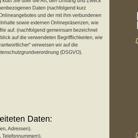
 klärt Sie über die Art, den Umfang und Zweck
Kapitel 03 – Das Große
Winterthing des Große
onenbezogenen Daten (nachfolgend kurz
Heer
Heeres
 Onlineangebotes und der mit ihm verbundenen
Kapitel 04 – Dragodem
Inhalte sowie externen Onlinepräsenzen, wie
Kapitel 05 – Ein Onager für
file auf. (nachfolgend gemeinsam bezeichnet
das Heer
blick auf die verwendeten Begrifflichkeiten, wie
Kapitel 06 – Die
rantwortlicher“ verweisen wir auf die
Lendermannen
 Datenschutzgrundverordnung (DSGVO).
Kapitel 07 – Die Götter
wachen über die
Lendermannen
Kapitel 08 – Rückkehr
nach Starkadsund
Kapitel 09 – Ein alter
Bekannter
eiteten Daten:
Kapitel 10 – Noch ältere
Bekannte
en, Adressen).
Kapitel 11 – Die Chatten
l, Telefonnummern).