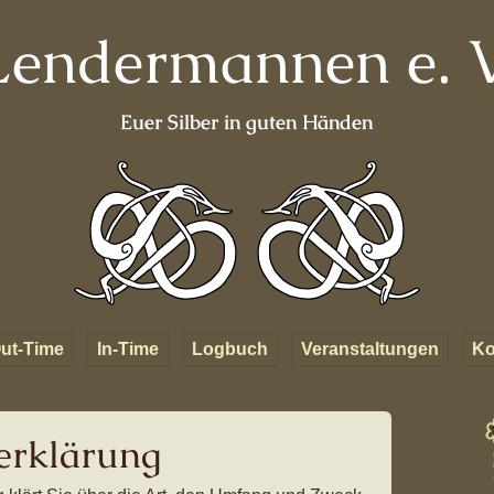
Lendermannen e. V
Euer Silber in guten Händen
ut-Time
In-Time
Logbuch
Veranstaltungen
Ko
erkunft
Fahrten
Kapitel 01 – Das Dorf
ABGESAGT:
Starkadsund
Metsommernachtstra
inks
Mannen
erklärung
Kapitel 02 – Aufbruch in
Online Metbraukurs
die Fremde
Anmeldelisten