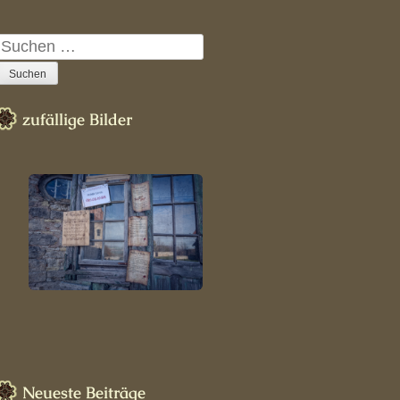
n
Suchen
nach:
zufällige Bilder
Neueste Beiträge