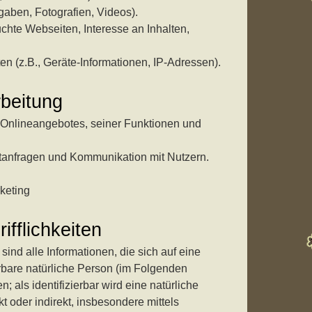
ngaben, Fotografien, Videos).
Kapitel 12 – Ein Schiff
chte Webseiten, Interesse an Inhalten,
Kapitel 13 – Eine Jurte
Kapitel 14 – Auch
n (z.B., Geräte-Informationen, IP-Adressen).
Schwarzes Eis kann man
zerschlagen
beitung
Kapitel 15 – Neu-Freystadt
 Onlineangebotes, seiner Funktionen und
Kapitel 16 – Erste
Lendermannen-Schenke
tanfragen und Kommunikation mit Nutzern.
auf dem Winterthing
Kapitel 17 – Im Lande der
keting
Chatten
Kapitel 18 – Merseberg
fflichkeiten
Kapitel 19 – Das Land der
nd alle Informationen, die sich auf eine
Drachen gehört den Orks
zierbare natürliche Person (im Folgenden
Kapitel 20 – Das Land der
; als identifizierbar wird eine natürliche
Drachen gehörte den Orks
t oder indirekt, insbesondere mittels