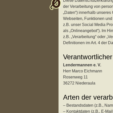
Diese Datenschutzerklärung
der Verarbeitung von pers
„Daten“) innerhalb unseres
Webseiten, Funktionen und 
z.B. unser Social Media Pro
als „Onlineangebot“). Im Hin
z.B. „Verarbeitung“ oder „Ve
Definitionen im Art. 4 der
Verantwortlicher
Lendermannen e. V.
Herr Marco Eichmann
Rosenweg 11
36272 Niederaula
Arten der verarb
– Bestandsdaten (z.B., Nam
– Kontaktdaten (z.B., E-Mai