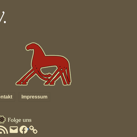
.
ntakt
Impressum
um
Sidebar
Folge uns
RSS-
E-
Facebook
Feed
Mail