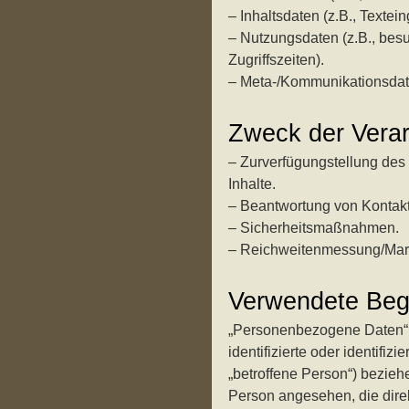
– Inhaltsdaten (z.B., Textei
– Nutzungsdaten (z.B., besu
Zugriffszeiten).
– Meta-/Kommunikationsdate
Zweck der Verar
– Zurverfügungstellung des
Inhalte.
– Beantwortung von Kontak
– Sicherheitsmaßnahmen.
– Reichweitenmessung/Mar
Verwendete Begri
„Personenbezogene Daten“ si
identifizierte oder identifi
„betroffene Person“) beziehen
Person angesehen, die direk